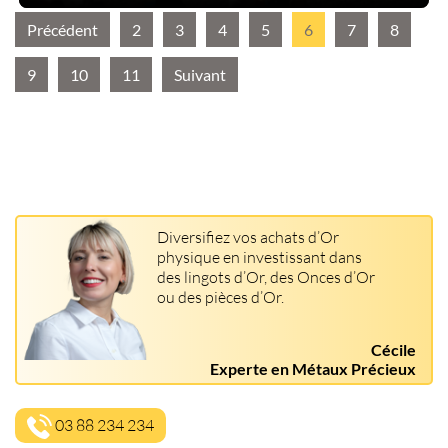
Précédent
2
3
4
5
6
7
8
9
10
11
Suivant
Diversifiez vos achats d’Or
physique en investissant dans
des lingots d’Or, des Onces d’Or
ou des pièces d’Or.
Cécile
Experte en Métaux Précieux
03 88 234 234