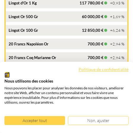
Lingot d'Or 1 Kg
117 780,00 €
+0,93 %
Lingot Or 500 Gr
60 000,00 €
+1,69 %
Lingot Or 100 Gr
12 850,00 €
+6,24 %
20 Francs Napoléon Or
700,00 €
+2,94 %
20 Francs Coq Marianne Or
700,00 €
+2,94 %
Politique de confidentialité
20 Francs Suisse Or
698,00 €
+1,16 %
Nous utilisons des cookies
50 Pesos Or
4 500,00 €
+3,21 %
Nous pouvons les placer pour analyser les données de nos visiteurs, améliorer
notre site Web, afficher un contenu personnalisé et vous faire vivre une
expérience inoubliable. Pour plus d'informations sur les cookies que nous
Souverain Or
880,00 €
+1,15 %
utilisons, ouvrez les paramètres.
TOUS LES COURS DE L'OR
Accepter tout
Non, ajuster