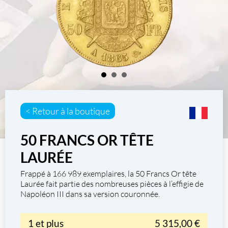
< Retour à la boutique
50 FRANCS OR TÊTE
LAURÉE
Frappé à 166 989 exemplaires, la
50 Francs Or tête
Laurée
fait partie des nombreuses pièces à l’effigie de
Napoléon III
dans sa version couronnée.
1 et plus
5 315,00 €