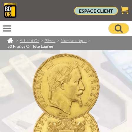
ESPACE CLIENT
>
Achat d'Or
>
Pièces
>
Numismatique
>
50 Francs Or Tête Laurée