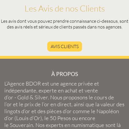
Les Avis de nos Clients
Les avis dont vous pouvez prendre connaissance ci-dessous, sont
des avis réels et sérieux de clients passés dans nos agences.
AVIS CLIENTS
À PROPOS
L’Agence BDOR
est une agence privée et
indépendante, experte en
achat et vente
d’or
-
Gold
&
Silver
. Nous proposons le
cours de
l’or
et le
prix de l’or en direct
, ainsi que la
valeur des
lingots d’or
et des
pièces d’or
comme le
Napoléon
d’or
(
Louis d’Or
), le
50 Pesos
ou encore
le
Souverain
. Nos experts en
numismatique
sont là