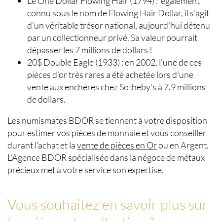
Le One Dollar Flowing Hair (1794) : également
connu sous le nom de Flowing Hair Dollar, il s'agit
d'un véritable trésor national, aujourd'hui détenu
par un collectionneur privé. Sa valeur pourrait
dépasser les 7 millions de dollars !
20$ Double Eagle (1933) : en 2002, l'une de ces
pièces d'or très rares a été achetée lors d'une
vente aux enchères chez Sotheby's à 7,9 millions
de dollars.
Les
numismates BDOR
se tiennent à votre disposition
pour
estimer vos pièces de monnaie
et vous conseiller
durant l'
achat et la
vente de pièces en Or
ou en Argent
.
L'Agence BDOR spécialisée dans la
négoce de métaux
précieux
met à votre service son expertise.
Vous souhaitez en savoir plus sur