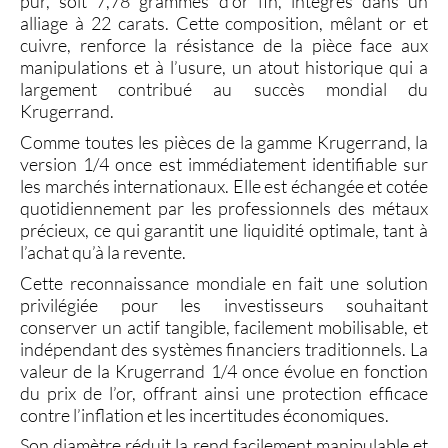
pur
, soit 7,78 grammes d’or fin, intégrés dans un
alliage à 22 carats. Cette composition, mêlant or et
cuivre, renforce la résistance de la pièce face aux
manipulations et à l’usure, un atout historique qui a
largement contribué au succès mondial du
Krugerrand.
Comme toutes les pièces de la gamme
Krugerrand
, la
version 1/4 once
est immédiatement identifiable sur
les marchés internationaux. Elle est échangée et cotée
quotidiennement par les professionnels des métaux
précieux, ce qui garantit une liquidité optimale, tant à
l’achat qu’à la revente.
Cette reconnaissance mondiale en fait une solution
privilégiée pour les investisseurs souhaitant
conserver un actif tangible, facilement mobilisable, et
indépendant des systèmes financiers traditionnels. La
valeur de la Krugerrand 1/4 once
évolue en fonction
du
prix de l’or
, offrant ainsi une protection efficace
contre l’inflation et les incertitudes économiques.
Son diamètre réduit la rend facilement manipulable et