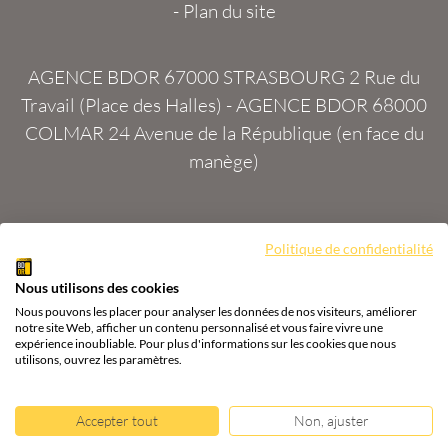
-
Plan du site
AGENCE BDOR 67000 STRASBOURG
2 Rue du
Travail (Place des Halles) -
AGENCE BDOR 68000
COLMAR
24 Avenue de la République (en face du
manège)
Politique de confidentialité
Site :
2exVia
avec
Masteredit®
Nous utilisons des cookies
Tous droits réservés
Agence BDOR
®
Cours or, achat
Nous pouvons les placer pour analyser les données de nos visiteurs, améliorer
& vente or, argent
notre site Web, afficher un contenu personnalisé et vous faire vivre une
expérience inoubliable. Pour plus d'informations sur les cookies que nous
utilisons, ouvrez les paramètres.
Accepter tout
Non, ajuster
-
+
1 369,50
€