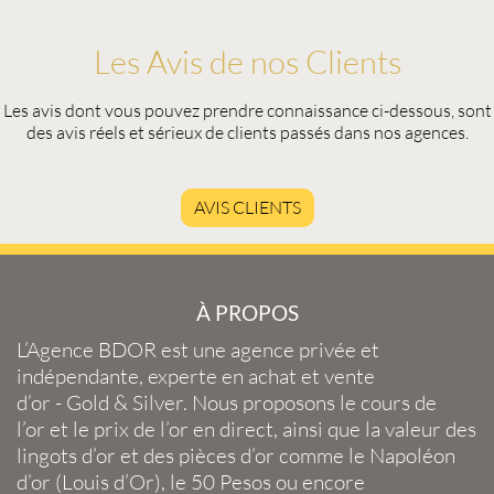
Les Avis de nos Clients
Les avis dont vous pouvez prendre connaissance ci-dessous, sont
des avis réels et sérieux de clients passés dans nos agences.
AVIS CLIENTS
À PROPOS
L’Agence BDOR
est une agence privée et
indépendante, experte en
achat et vente
d’or
-
Gold
&
Silver
. Nous proposons le
cours de
l’or
et le
prix de l’or en direct
, ainsi que la
valeur des
lingots d’or
et des
pièces d’or
comme le
Napoléon
d’or
(
Louis d’Or
), le
50 Pesos
ou encore