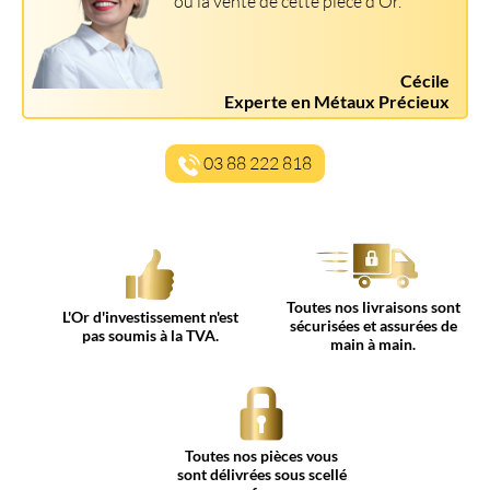
ou la vente de cette pièce d’Or.
Cécile
Experte en Métaux Précieux
03 88 222 818
Toutes nos livraisons sont
L'Or d'investissement n'est
sécurisées et assurées de
pas soumis à la TVA.
main à main.
Toutes nos pièces vous
sont délivrées sous scellé