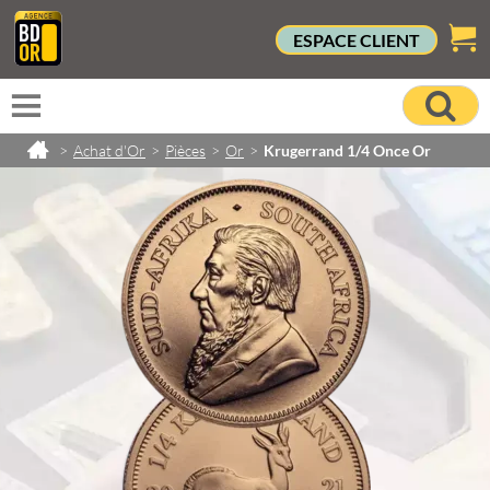
ESPACE CLIENT
>
Achat d'Or
>
Pièces
>
Or
>
Krugerrand 1/4 Once Or