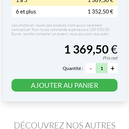
6 et plus
1 352,50 €
Les photos et visuels des produits n'ont aucun caractère
contractuel. Pour toute commande supérieure à 100 000,00
Euros, veuillez contacter un expert, nous pouvons vous aider.
1 369,50
€
Prix net
-
+
Quantité :
AJOUTER AU PANIER
DÉCOUVREZ NOS AUTRES