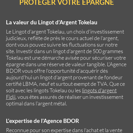
PROTÉGER VOTRE ÉPARGNE
La valeur du
Lingot d'Argent Tokelau
Le
Lingot d'argent Tokelau
, un choix d'investissement
judicieux, reflète de près le
cours actuel de l'argent
,
dont vous pouvez suivre les fluctuations sur notre
site. Investir dans un
lingot d'argent
de 500 grammes
Tokelau est une démarche avisée pour sécuriser votre
épargne dans une réserve de valeur tangible.
L'Agence
BDOR
vous offre l'opportunité d'acquérir dès
aujourd'hui un lingot d'argent provenant de fondeur
certifié LBMA
, neuf et surtout exempt de
TVA
. Que ce
soit avec les
lingots Tokelau
ou les
lingots d'argent
Fidji
, vous êtes assurés de réaliser un investissement
optimal dans l'argent métal.
L'expertise de
l'Agence BDOR
Reconnue pour son expertise dans
l'achat et la vente