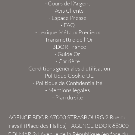
-
Cours de l’Argent
-
Avis Clients
-
Espace Presse
-
FAQ
-
Lexique Métaux Précieux
-
Transmettre de l'Or
-
BDOR France
-
Guide Or
-
Carrière
-
Conditions générales d'utilisation
-
Politique Cookie UE
-
Politique de Confidentialité
-
Mentions légales
-
Plan du site
AGENCE BDOR 67000 STRASBOURG
2 Rue du
Travail (Place des Halles) -
AGENCE BDOR 68000
COLMAR
24 Avenue de la République (en face du