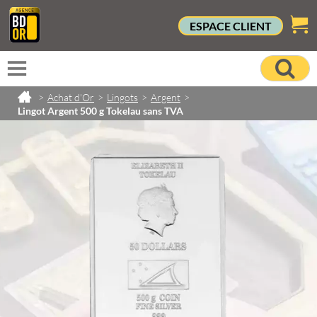
ESPACE CLIENT
>
Achat d'Or
>
Lingots
>
Argent
>
Lingot Argent 500 g Tokelau sans TVA