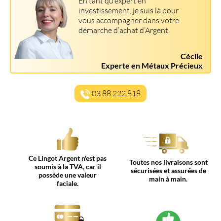
En tant qu’expert en
investissement, je suis là pour
vous accompagner dans votre
démarche d’achat d’Argent.
Cécile
Experte en Métaux Précieux
03 88 222 818
Ce Lingot Argent n'est pas
Toutes nos livraisons sont
soumis à la TVA, car il
sécurisées et assurées de
possède une valeur
main à main.
faciale.