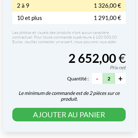
2 à 9
1 326,00 €
10 et plus
1 291,00 €
Les photos et visuels des produits n'ont aucun caractère
contractuel. Pour toute commande supérieure à 100 000,00
Euros, veuillez contacter un expert, nous pouvons vous aider.
2 652,00
€
Prix net
-
+
Quantité :
Le minimum de commande est de 2 pièces sur ce
produit.
AJOUTER AU PANIER