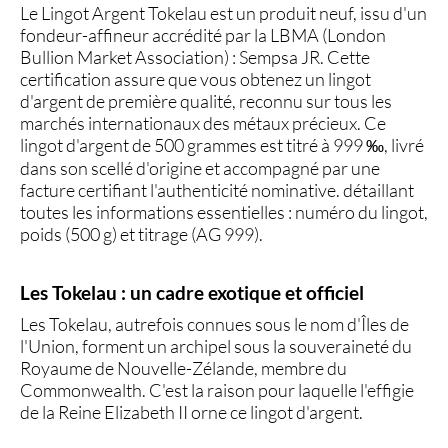
Le
Lingot Argent Tokelau
est un produit neuf, issu d'un
fondeur-affineur accrédité par la
LBMA
(London
Bullion Market Association) : Sempsa JR. Cette
certification assure que vous obtenez un lingot
d'argent de première qualité, reconnu sur tous les
marchés internationaux des métaux précieux. Ce
lingot d'argent
de 500 grammes est titré à 999 ‰, livré
dans son scellé d'origine et accompagné par une
facture certifiant l'authenticité nominative. détaillant
toutes les informations essentielles : numéro du lingot,
poids (500 g) et titrage (AG 999).
Les Tokelau : un cadre exotique et officiel
Les
Tokelau
, autrefois connues sous le nom d'Îles de
l'Union, forment un archipel sous la souveraineté du
Royaume de Nouvelle-Zélande, membre du
Commonwealth. C'est la raison pour laquelle l'effigie
de la
Reine Elizabeth II
orne ce
lingot d'argent
.