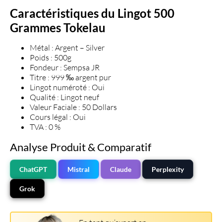
Caractéristiques du Lingot 500
Grammes Tokelau
Métal
: Argent – Silver
Poids
: 500g
Fondeur
: Sempsa JR
Titre
: 999 ‰ argent pur
Lingot numéroté
: Oui
Qualité
: Lingot neuf
Valeur Faciale
: 50 Dollars
Cours légal
: Oui
TVA
: 0 %
Analyse Produit & Comparatif
ChatGPT
Mistral
Claude
Perplexity
Grok