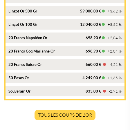
Lingot Or 500 Gr
59 000,00 €
+3,62 %
Lingot Or 100 Gr
12 040,00 €
+5,52 %
20 Francs Napoléon Or
698,90 €
+2,04 %
20 Francs Coq Marianne Or
698,90 €
+2,04 %
20 Francs Suisse Or
660,00 €
-4,21 %
50 Pesos Or
4 249,00 €
+1,65 %
Souverain Or
833,00 €
-2,91 %
TOUS LES COURS DE L'OR