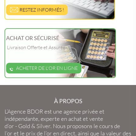
RESTEZ INFORMÉS !
ACHAT OR SÉCURISÉ
Livraison Offerte et Assurée
ACHETER DE L'OR EN LIGNE
À PROPOS
L’Agence BDOR
est une agence privée et
indépendante, experte en
achat et vente
d’or
-
Gold
&
Silver
. Nous proposons le
cours de
l’or
et le
prix de l’or en direct
, ainsi que la
valeur des