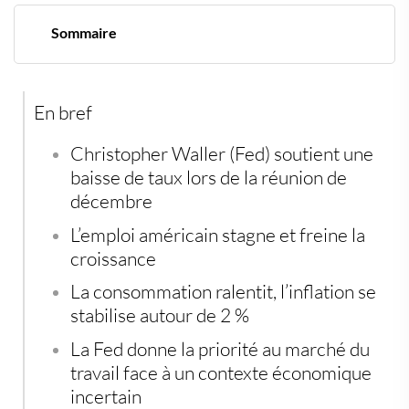
Sommaire
Un emploi au point mort, une consommation fragilisée
Un infléchissement des taux pour « assurer le coup »
Une Fed divisée, des décisions plus incertaines
En bref
Vers un nouveau régime monétaire ?
L’or, grand gagnant du changement de cap ?
Christopher Waller (Fed) soutient une
baisse de taux lors de la réunion de
décembre
L’emploi américain stagne et freine la
croissance
La consommation ralentit, l’inflation se
stabilise autour de 2 %
La Fed donne la priorité au marché du
travail face à un contexte économique
incertain