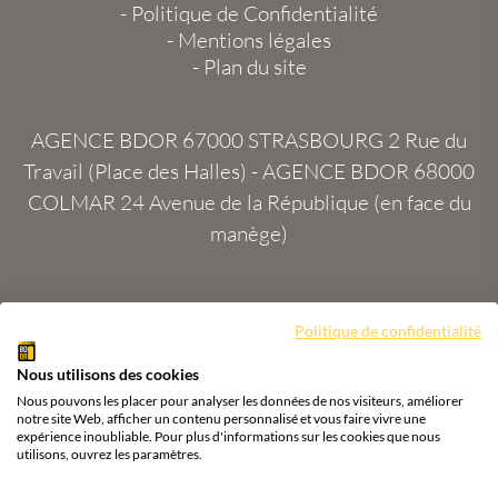
-
Politique de Confidentialité
-
Mentions légales
-
Plan du site
AGENCE BDOR 67000 STRASBOURG
2 Rue du
Travail (Place des Halles) -
AGENCE BDOR 68000
COLMAR
24 Avenue de la République (en face du
manège)
Politique de confidentialité
Site :
2exVia
avec
Masteredit®
Nous utilisons des cookies
Tous droits réservés
Agence BDOR
®
Cours or, achat
Nous pouvons les placer pour analyser les données de nos visiteurs, améliorer
& vente or, argent
notre site Web, afficher un contenu personnalisé et vous faire vivre une
expérience inoubliable. Pour plus d'informations sur les cookies que nous
utilisons, ouvrez les paramètres.