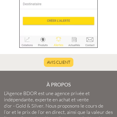
AVIS CLIENT
À PROPOS
L’Agence BDOR
est une agence privée et
indépendante, experte en
achat et vente
d’or
-
Gold
&
Silver
. Nous proposons le
cours de
l’or
et le
prix de l’or en direct
, ainsi que la
valeur des