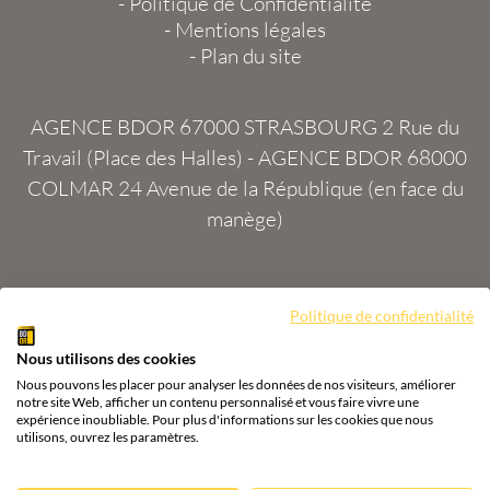
-
Politique de Confidentialité
-
Mentions légales
-
Plan du site
AGENCE BDOR 67000 STRASBOURG
2 Rue du
Travail (Place des Halles) -
AGENCE BDOR 68000
COLMAR
24 Avenue de la République (en face du
manège)
Politique de confidentialité
Site :
2exVia
avec
Masteredit®
Nous utilisons des cookies
Tous droits réservés
Agence BDOR
®
Cours or, achat
Nous pouvons les placer pour analyser les données de nos visiteurs, améliorer
& vente or, argent
notre site Web, afficher un contenu personnalisé et vous faire vivre une
expérience inoubliable. Pour plus d'informations sur les cookies que nous
utilisons, ouvrez les paramètres.