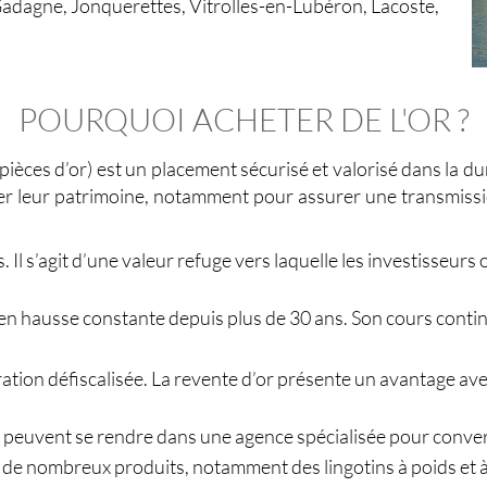
dagne, Jonquerettes, Vitrolles-en-Lubéron, Lacoste,
POURQUOI ACHETER DE L'OR ?
pièces d’or) est un placement sécurisé et valorisé dans la dur
fier leur patrimoine, notamment pour assurer une transmission
. Il s’agit d’une valeur refuge vers laquelle les investisseurs
st en hausse constante depuis plus de 30 ans. Son cours cont
ation défiscalisée. La revente d’or présente un avantage ave
ers peuvent se rendre dans une agence spécialisée pour convert
e de nombreux produits, notamment des lingotins à poids et à 