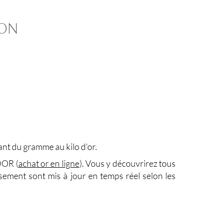
NON
llant du gramme au kilo d’or.
DOR (
achat or en ligne
). Vous y découvrirez tous
ssement sont mis à jour en temps réel selon les