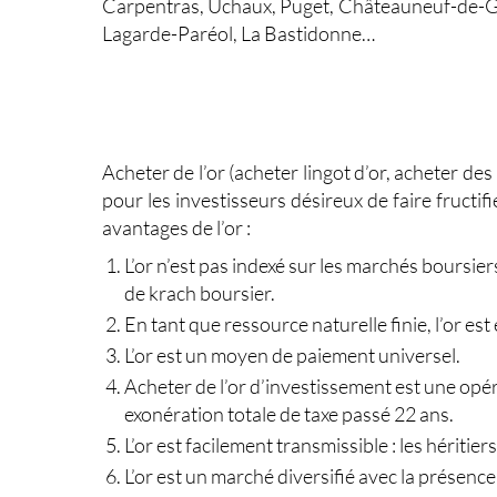
Carpentras, Uchaux, Puget, Châteauneuf-de-Ga
Lagarde-Paréol, La Bastidonne…
Acheter de l’or
(acheter lingot d’or, acheter des 
pour les investisseurs désireux de faire fructi
avantages de l’or :
L’or n’est pas indexé sur les marchés boursiers
de krach boursier.
En tant que ressource naturelle finie, l’or e
L’or est un moyen de paiement universel.
Acheter de l’or d’investissement est une opér
exonération totale de taxe passé 22 ans.
L’or est facilement transmissible : les hériti
L’or est un marché diversifié avec la présenc