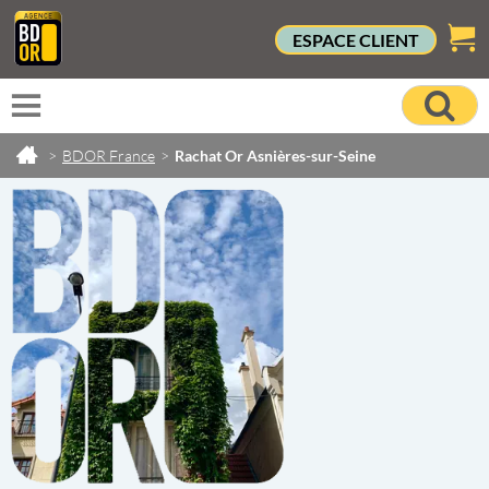
ESPACE CLIENT
>
BDOR France
>
Rachat Or Asnières-sur-Seine