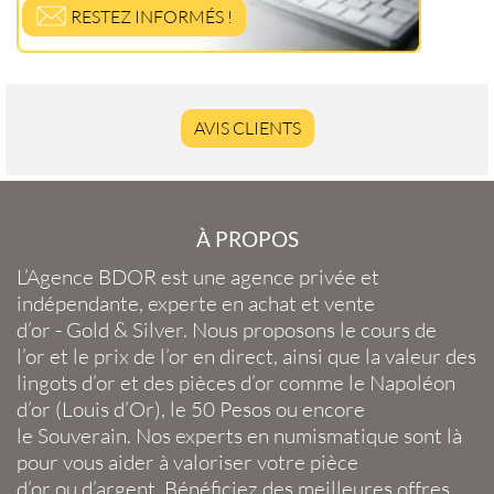
RESTEZ INFORMÉS !
AVIS CLIENTS
À PROPOS
L’Agence BDOR
est une agence privée et
indépendante, experte en
achat et vente
d’or
-
Gold
&
Silver
. Nous proposons le
cours de
l’or
et le
prix de l’or en direct
, ainsi que la
valeur des
lingots d’or
et des
pièces d’or
comme le
Napoléon
d’or
(
Louis d’Or
), le
50 Pesos
ou encore
le
Souverain
. Nos experts en
numismatique
sont là
pour vous aider à valoriser votre
pièce
d’or
ou
d’argent
. Bénéficiez des meilleures offres