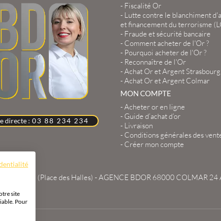
-
Fiscalité Or
-
Lutte contre le blanchiment d'
et financement du terrorisme (
-
Fraude et sécurité bancaire
-
Comment acheter de l'Or ?
-
Pourquoi acheter de l'Or ?
-
Reconnaître de l'Or
-
Achat Or et Argent Strasbourg
-
Achat Or et Argent Colmar
MON COMPTE
-
Acheter or en ligne
-
Guide d’achat d’or
e directe :
03 88 234 234
-
Livraison
-
Conditions générales des vent
-
Créer mon compte
dentialité
 du Travail (Place des Halles) -
AGENCE BDOR 68000 COLMAR
24 
tre site
iable. Pour