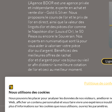
L’Agence BDOR
est une agence privée
et indépendante, experte en
achat et
vente d’or
-
Gold
&
Silver
. Nous
proposons le
cours de l’or
et le
prix de
l’or en direct
, ainsi que la
valeur des
lingots d’or
et des
pièces d’or
comme
le
Napoléon d’or
(
Louis d’Or
), le
50
Pesos
ou encore le
Souverain
. Nos
experts en
numismatique
sont là pour
vous aider à valoriser votre
pièce
d’or
ou
d’argent
. Bénéficiez des
meilleures offres de
rachat
d’or
et
d’argent
pour vos
bijoux
ou
vieil
Lign
or
afin d’obtenir la
meilleure cotation
de l’or
et ceci au meilleur moment.
Politique de confi
AGENCE BDOR 67000 STRASBOURG
2 Rue
Nous utilisons des cookies
Nous pouvons les placer pour analyser les données de nos visiteurs, améliorer no
Web, afficher un contenu personnalisé et vous faire vivre une expérience inoubl
plus d'informations sur les cookies que nous utilisons, ouvrez les paramètres.