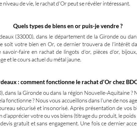
 niveau de vie, le
rachat d'Or
peut se révéler intéressant.
Quels types de biens en or puis-je vendre ?
rdeaux
(33000), dans le département de la
Gironde
ou dans
 soit votre bien en Or, ce dernier trouvera de l'intérêt 
e savoir-faire en
rachat de lingots d'or
,
pièces d'or
, bijoux
age et le cours actuel du métal jaune.
deaux : comment fonctionne le rachat d'Or chez BD
), dans la Gironde ou dans la région Nouvelle-Aquitaine 
la fonctionne ? Nous vous accueillons dans l'une de nos ag
bureau sécurisé et insonorisé. Après présentation de vos bi
n d'apprécier votre ou vos biens (titrage du produit, le poids 
devis gratuit et sans engagement. Une fois ce dernier acc