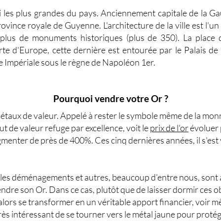
mi les plus grandes du pays. Anciennement capitale de la Ga
rovince royale de Guyenne. L'architecture de la ville est l'u
 plus de monuments historiques (plus de 350). La place d
te d'Europe, cette dernière est entourée par le Palais de
e Impériale sous le règne de Napoléon 1er.
Pourquoi vendre votre Or ?
étaux de valeur. Appelé à rester le symbole même de la monn
tut de
valeur refuge
par excellence, voit le
prix de l'or
évoluer 
gmenter de près de 400%. Ces cinq dernières années, il s'est 
, les déménagements et autres, beaucoup d'entre nous, sont 
endre son Or
. Dans ce cas, plutôt que de laisser dormir ces ob
 alors se transformer en un véritable apport financier, voir
st très intéressant de se tourner vers le métal jaune pour prot