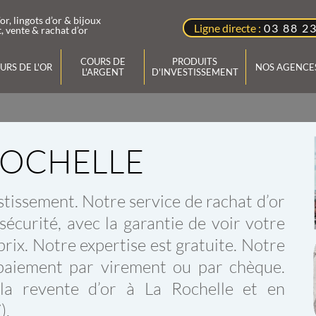
’or, lingots d’or & bijoux
Ligne directe :
03 88 2
, vente & rachat d’or
COURS DE
PRODUITS
URS DE L'OR
NOS AGENCE
L'ARGENT
D'INVESTISSEMENT
r et
Vendre votre Or à l'Agence BDOR
Lingots et Pièces d'Or et d'Argent
Rachat d'Or
Cotation des produits
simple et rapide, en tout
ROCHELLE
discrétion et au meilleur prix du marché.
d'investissement Or et l'Argent : Lingots,
Les experts de l'Agence BDOR valorisent
Lingotins et les pièces boursables et
'Or
Or
vos bijoux, pièces et lingot d'or en toute
d'investissement.
stissement. Notre service de rachat d’or
'Argent
transparence. Notre expertise est offerte
Un Expert vous conseille
Argent
et sans engagement.
sécurité, avec la garantie de voir votre
au
03.88.234.234
prix. Notre expertise est gratuite. Notre
paiement par virement ou par chèque.
la revente d’or à La Rochelle et en
).