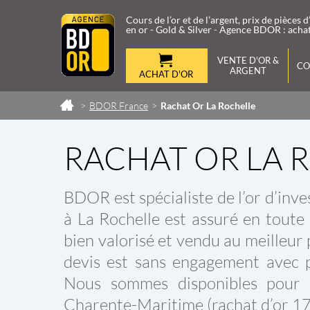
Cours de l’or et de l’argent, prix de pièces d
en or - Gold & Silver - Agence BDOR : achat
VENTE D'OR &
CO
ARGENT
ACHAT D'OR
>
BDOR France
>
Rachat Or La Rochelle
Rachat d
Les produits d'investissement O
'Or et d'Argent
Argent
Vendre vos Lingots
RACHAT OR LA 
Vendre Pièces d'Or
Investissement Or & Argent
Rachat de Bijoux
Cours et Prix Lingots d
Rachat d'Or et d'Argent
Cours et Prix Pièces d'
Rachat Diamant
BDOR est spécialiste de l’or d’inve
Cours et Prix Lingots d
Cours et Prix Pièces d'
à La Rochelle est assuré en toute 
bien valorisé et vendu au meilleur 
devis est sans engagement avec 
Nous sommes disponibles pour 
Charente-Maritime (rachat d’or 17