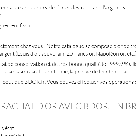
 tendances des
cours de l’or
et des
cours de l’argent
, sur l
r.
nement fiscal.
ectement chez vous . Notre catalogue se compose d’or de très
, argent (Louis d’or, souverain, 20 francs or, Napoléon or, etc.
at de conservation et de très bonne qualité (or 999.9 %). Il
proposées sous scellé conforme, la preuve de leur bon état.
 e-boutique BDOR.fr. Vous pouvez effectuer vos opérations d
 RACHAT D'OR AVEC BDOR, EN B
s état
nt immédiat