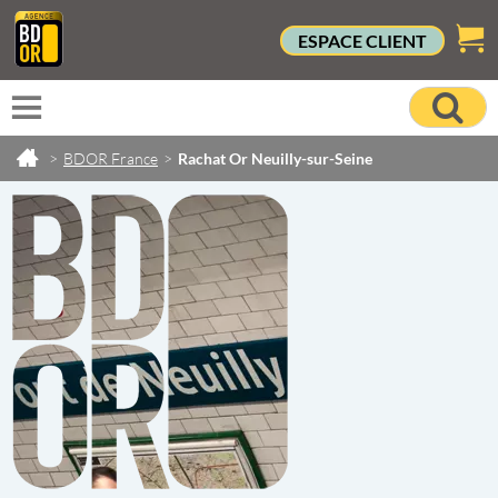
ESPACE CLIENT
>
BDOR France
>
Rachat Or Neuilly-sur-Seine