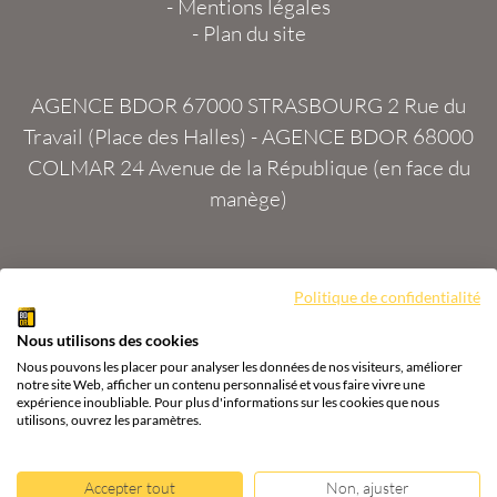
-
Mentions légales
-
Plan du site
AGENCE BDOR 67000 STRASBOURG
2 Rue du
Travail (Place des Halles) -
AGENCE BDOR 68000
COLMAR
24 Avenue de la République (en face du
manège)
Politique de confidentialité
Site :
2exVia
avec
Masteredit®
Nous utilisons des cookies
Tous droits réservés
Agence BDOR
®
Cours or, achat
Nous pouvons les placer pour analyser les données de nos visiteurs, améliorer
& vente or, argent
notre site Web, afficher un contenu personnalisé et vous faire vivre une
expérience inoubliable. Pour plus d'informations sur les cookies que nous
utilisons, ouvrez les paramètres.
Accepter tout
Non, ajuster