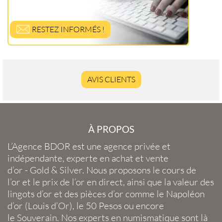
RESTEZ INFORMÉS !
AVIS CLIENTS
À PROPOS
L’Agence BDOR
est une agence privée et
indépendante, experte en
achat et vente
d’or
-
Gold
&
Silver
. Nous proposons le
cours de
l’or
et le
prix de l’or en direct
, ainsi que la
valeur des
lingots d’or
et des
pièces d’or
comme le
Napoléon
d’or
(
Louis d’Or
), le
50 Pesos
ou encore
le
Souverain
. Nos experts en
numismatique
sont là