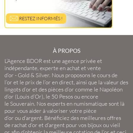
RESTEZ INFORMÉS !
À PROPOS
L’Agence BDOR
est une agence privée et
indépendante, experte en
achat et vente
d’or
-
Gold
&
Silver
. Nous proposons le
cours de
l’or
et le
prix de l’or en direct
, ainsi que la
valeur des
lingots d’or
et des
pièces d’or
comme le
Napoléon
d’or
(
Louis d’Or
), le
50 Pesos
ou encore
le
Souverain
. Nos experts en
numismatique
sont là
pour vous aider à valoriser votre
pièce
d’or
ou
d’argent
. Bénéficiez des meilleures offres
de
rachat d’or
et
d’argent
pour vos
bijoux
ou
vieil
or
afin d’obtenir la
meilleure cotation de l’or
et ceci