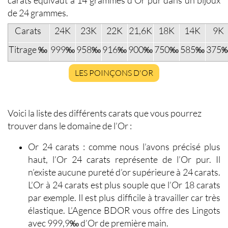
de 24 grammes.
Carats
24K
23K
22K
21,6K
18K
14K
9K
Titrage ‰
999‰
958‰
916‰
900‰
750‰
585‰
375
LES POINÇONS D'OR
Voici la liste des différents carats que vous pourrez
trouver dans le domaine de l’Or :
Or 24 carats
: comme nous l’avons précisé plus
haut, l’Or 24 carats représente de l’Or pur. Il
n’existe aucune pureté d’or supérieure à 24 carats.
L’Or à 24 carats est plus souple que l’Or 18 carats
par exemple. Il est plus difficile à travailler car très
élastique. L’Agence BDOR vous offre des Lingots
avec 999,9‰ d’Or de première main.