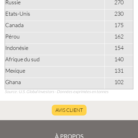
Russie
270
Etats-Unis
230
Canada
175
Pérou
162
Indonésie
154
Afrique du sud
140
Mexique
131
Ghana
102
Source : U.S. Global Investors - Données exprimées en tonnes
AVIS CLIENT
À PROPOS