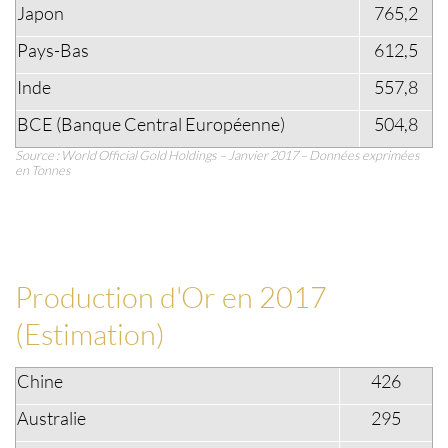
Japon
765,2
Pays-Bas
612,5
Inde
557,8
BCE (Banque Central Européenne)
504,8
Source : World Official Gold Holdings – Janvier 2017 – Données exprimées
en Tonnes
Production d'Or en 2017
(Estimation)
Chine
426
Australie
295