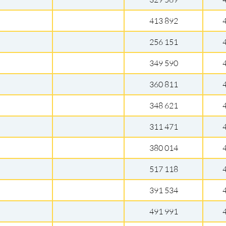
413 892
256 151
349 590
360 811
348 621
311 471
380 014
517 118
391 534
491 991