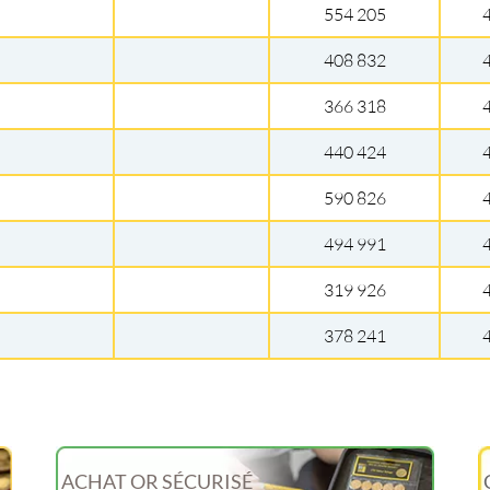
554 205
408 832
366 318
440 424
590 826
494 991
319 926
378 241
ACHAT OR SÉCURISÉ