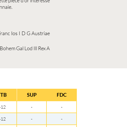
ette
pièce d'or
intéresse
nnaie.
Franc Ios I D G Austriae
 Bohem Gal Lod Ill Rex A
TTB
SUP
FDC
412
-
-
412
-
-