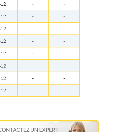
412
-
-
412
-
-
412
-
-
412
-
-
412
-
-
412
-
-
412
-
-
412
-
-
CONTACTEZ UN EXPERT