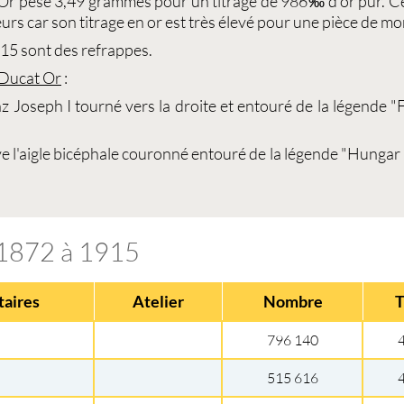
 Or
pèse 3,49 grammes pour un titrage de 986‰ d'or pur. C
rs car son titrage en or est très élevé pour une pièce de mo
15 sont des
refrappes
.
 Ducat Or
:
z Joseph I tourné vers la droite et entouré de la légende "
ve l'aigle bicéphale couronné entouré de la légende "Hungar
r 1872 à 1915
aires
Atelier
Nombre
796 140
515 616