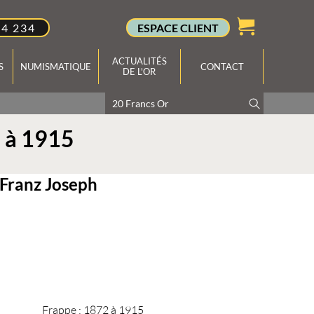
34 234
ESPACE CLIENT
ACTUALITÉS
S
NUMISMATIQUE
CONTACT
DE L'OR
2 à 1915
 Franz Joseph
Frappe :
1872 à 1915