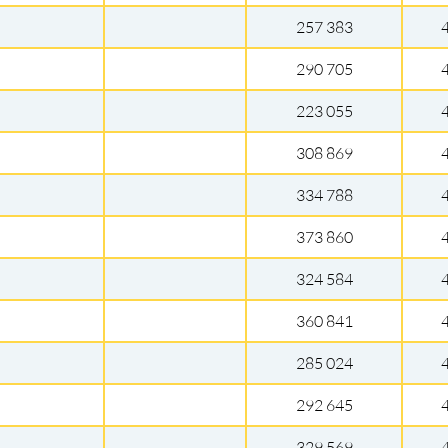
257 383
290 705
223 055
308 869
334 788
373 860
324 584
360 841
285 024
292 645
329 569