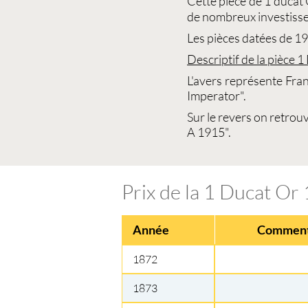
Cette
pièce de 1 ducat
de nombreux investisseu
Les
pièces
datées de 19
Descriptif de la pièce
1
L'avers représente Fran
Imperator".
Sur le revers on retrou
A 1915".
Prix de la 1 Ducat O
Année
Comment
1872
1873