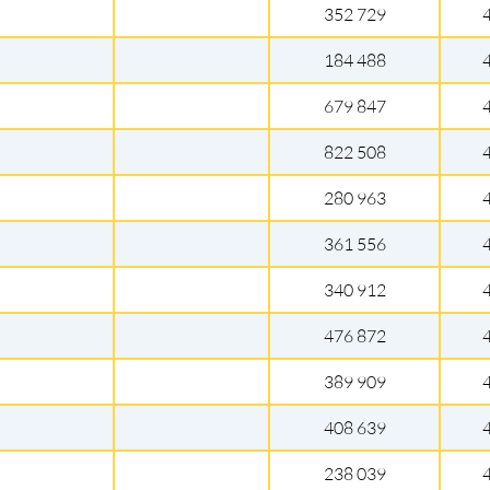
352 729
184 488
679 847
822 508
280 963
361 556
340 912
476 872
389 909
408 639
238 039