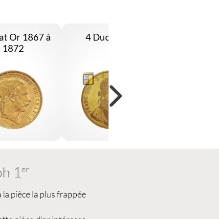
at Or 1867 à
4 Ducats Or
100 Couron
1872
ph 1
er
 la pièce la plus frappée