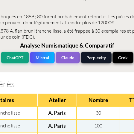
fabriqués en
1889
; 80 furent probablement refondus. Les
pièces d
ion peuvent donc légitimement atteindre plus de 12000€.
1878 A
, flan bruni tranche lisse, a été frappée à 30 exemplaires et 
ur de coin (FDC).
Analyse Numismatique & Comparatif
ChatGPT
Mistral
Claude
Perplexity
Grok
érès
aires
Atelier
Nombre
T
anche lisse
A. Paris
30
anche lisse
A. Paris
100