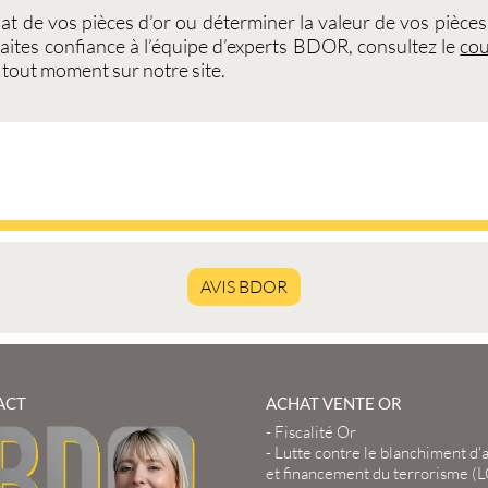
at de vos pièces d’or
ou déterminer la valeur de vos
pièces
 faites confiance à l’équipe d’experts BDOR, consultez le
cou
 tout moment sur notre site.
AVIS BDOR
ACT
ACHAT VENTE OR
-
Fiscalité Or
-
Lutte contre le blanchiment d'
et financement du terrorisme (