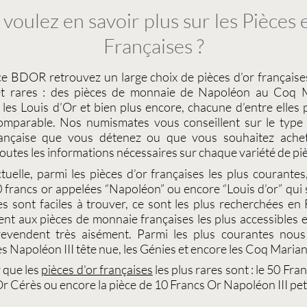
voulez en savoir plus sur les Pièces
Françaises ?
ce
BDOR
retrouvez un large choix de
pièces d’or française
t rares : des
pièces de monnaie de Napoléon
au
Coq M
 les
Louis d’Or
et bien plus encore, chacune d’entre elles
ncomparable. Nos
numismates
vous conseillent sur le typ
ançaise
que vous détenez ou que vous souhaitez achete
outes les informations nécessaires sur chaque variété de
piè
ctuelle, parmi les
pièces d’or françaises
les plus courantes,
 francs or
appelées “
Napoléon
” ou encore “
Louis d’or
” qui
les sont faciles à trouver, ce sont les plus recherchées en 
ent aux
pièces de monnaie françaises
les plus accessibles 
revendent très aisément. Parmi les plus courantes nou
es
Napoléon III tête nue
, les
Génies
et encore les
Coq Maria
r que les
pièces d'or françaises
les plus rares sont : le
50 Fran
Or Cérès
ou encore la pièce de
10 Francs Or Napoléon III pet