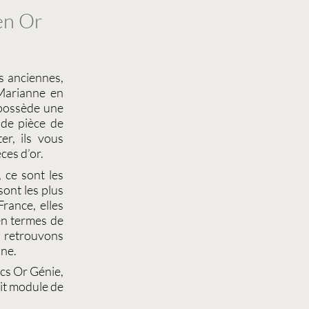
 en Or
s
anciennes,
arianne
en
 possède une
e de
pièce de
r, ils vous
ces d’or.
 ce sont les
 sont les plus
France, elles
en termes de
s retrouvons
nne
.
cs Or Génie
,
it module de