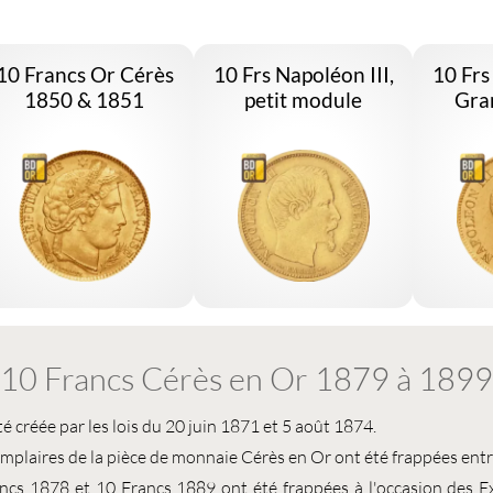
10 Francs Or Cérès
10 Frs Napoléon III,
10 Frs
1850 & 1851
petit module
Gra
10 Francs Cérès en Or 1879 à 1899
té créée par les lois du 20 juin 1871 et 5 août 1874.
emplaires de la
pièce de monnaie Cérès
en Or ont été frappées ent
ancs 1878
et
10 Francs 1889
ont été frappées à l'occasion des E