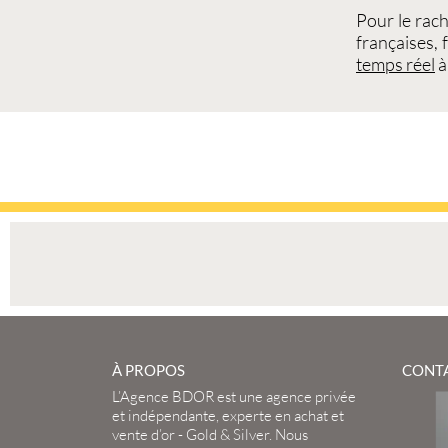
Pour le
rach
françaises
,
temps réel
à
À PROPOS
CONT
L’Agence BDOR
est une agence privée
et indépendante, experte en
achat et
vente d’or
-
Gold
&
Silver
. Nous