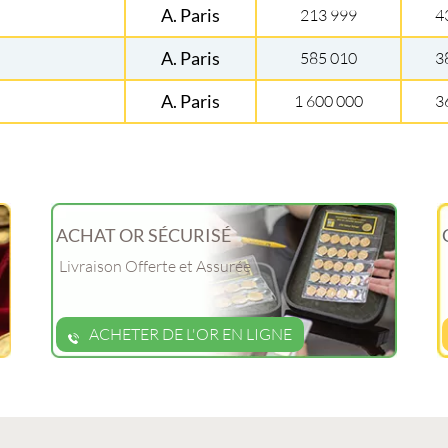
A. Paris
213 999
4
A. Paris
585 010
3
A. Paris
1 600 000
3
ACHAT OR SÉCURISÉ
Livraison Offerte et Assurée
ACHETER DE L'OR EN LIGNE