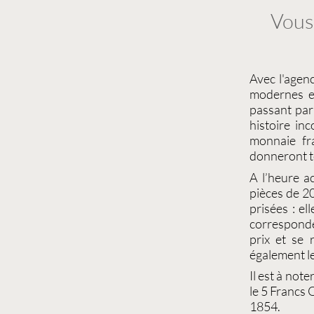
Vous 
Avec l'agen
modernes e
passant par
histoire i
monnaie fr
donneront t
A l’heure a
pièces de 20
prisées : el
correspond
prix et se 
également l
Il est à note
le
5 Francs 
1854
.