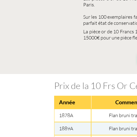
Paris.
Sur les 100 exemplaires 
parfait état de conservat
La pièce or de
10 Francs 
15000€ pour une pièce fle
Prix de la 10 Frs Or C
Année
Comment
1878A
Flan bruni tr
1889A
Flan bruni tr