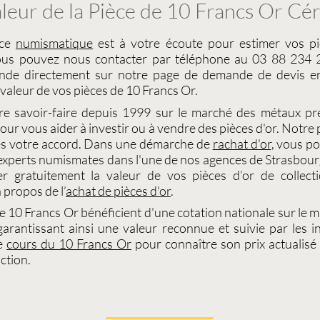
leur de la Pièce de 10 Francs Or Cé
ice
numismatique
est à votre écoute pour
estimer vos pi
ous pouvez nous contacter par téléphone au 03 88 234 2
nde directement sur notre page de demande de devis en
valeur de vos pièces de 10 Francs Or
.
re savoir-faire depuis 1999 sur le
marché des métaux pr
ur vous aider à investir ou à
vendre des pièces d'or
. Notre
s votre accord. Dans une démarche de
rachat d'or
, vous p
 experts
numismates
dans l'une de nos agences de
Strasbour
er gratuitement la
valeur de vos pièces d’or de collect
 propos de l’
achat de pièces d'or
.
de 10 Francs Or
bénéficient d'une
cotation
nationale sur le
m
garantissant ainsi une valeur reconnue et suivie par les in
le
cours du 10 Francs Or
pour connaître son prix actualisé 
ction.