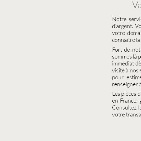
Va
Notre serv
d'argent
. V
votre dema
connaître la
Fort de not
sommes là po
immédiat dè
visite à nos
pour estim
renseigner à
Les
pièces 
en France, 
Consultez 
votre transa