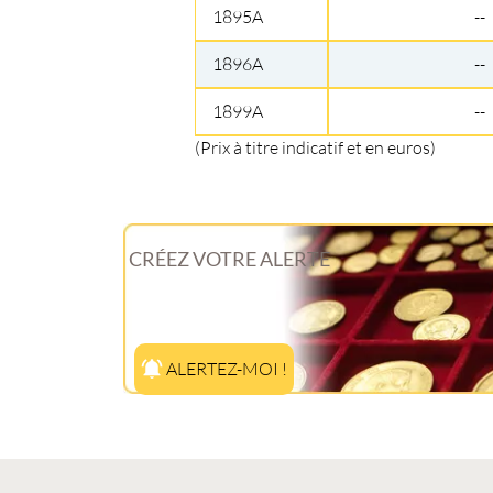
1895A
--
1896A
--
1899A
--
(Prix à titre indicatif et en euros)
CRÉEZ VOTRE ALERTE
ALERTEZ-MOI !