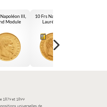
 Napoléon III,
10 Frs Napoléon III
10 Frs Or N
nd Module
Lauré 1862
III Lau
re 1879 et 1899
xpositions universelles de