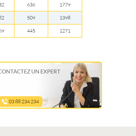
32
636
1779
82
509
1398
69
445
1271
CONTACTEZ UN EXPERT
03 88 234 234