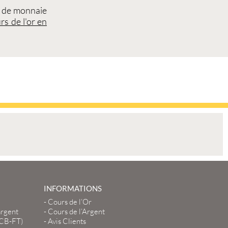
 de monnaie
rs de l'or en
INFORMATIONS
-
Cours de l’Or
argent
-
Cours de l’Argent
LCB-FT)
-
Avis Clients