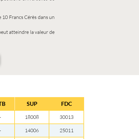
e 10 Francs Cérès
dans un
peut atteindre la valeur de
TB
SUP
FDC
-
18008
30013
-
14006
25011