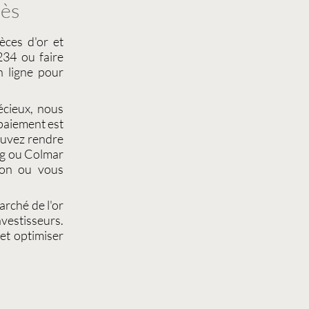
rès
èces d'or et
34 ou faire
 ligne pour
écieux
, nous
 paiement est
ouvez rendre
g
ou
Colmar
ion
ou vous
arché de l'or
vestisseurs.
et optimiser