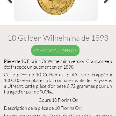
10 Gulden Wilhelmina de 1898
ACHAT 10 GULDEN OR
Pièce de
10 Florins Or
Wilhelmina
version Couronnée a
été frappée uniquement en en 1898.
Cette
pièce de 10 Gulden
est plutôt rare. Frappée à
100.000 exemplaires à la monnaie royale des Pays-Bas
à Utrecht, cette
pièce d'or
pèse 6,72 grammes pour un
titrage d'or pur de 900‰.
Cours 10 Florins Or
Description de la pièce
de 10 Florins Or
:
L'avers représente le visage de Wilhelmina I tournée