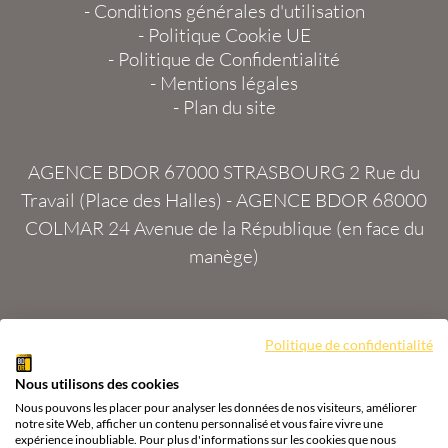
-
Conditions générales d'utilisation
-
Politique Cookie UE
-
Politique de Confidentialité
-
Mentions légales
-
Plan du site
AGENCE BDOR 67000 STRASBOURG
2 Rue du
Travail (Place des Halles) -
AGENCE BDOR 68000
COLMAR
24 Avenue de la République (en face du
manège)
Politique de confidentialité
Site :
2exVia
avec
Masteredit®
Nous utilisons des cookies
Tous droits réservés
Agence BDOR
®
Cours or, achat
Nous pouvons les placer pour analyser les données de nos visiteurs, améliorer
& vente or, argent
notre site Web, afficher un contenu personnalisé et vous faire vivre une
expérience inoubliable. Pour plus d'informations sur les cookies que nous