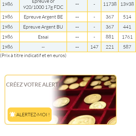
Epreuve or
--
1986
-
11738
13938
920/1000 17g FDC
1986
Epreuve Argent BE
--
-
367
514
1986
Epreuve Argent BU
--
-
367
441
1986
Essai
--
-
881
1761
1986
--
--
147
221
587
(Prix à titre indicatif et en euros)
CRÉEZ VOTRE ALERTE
ALERTEZ-MOI !