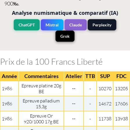
900‰.
Analyse numismatique & comparatif (IA)
ChatGPT
Mistral
Claude
Perplexity
Grok
Prix de la 100 Francs Liberté
Année
Commentaires
Atelier
TTB
SUP
FDC
Epreuve platine 20g
--
1986
-
10270
13205
BE
Epreuve palladium
--
1986
-
14672
17606
15,3g
Epreuve Or
--
1986
-
11738
13938
920/1000 17g BE