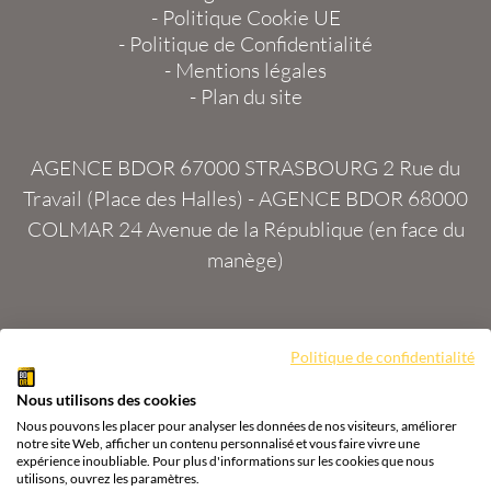
-
Politique Cookie UE
-
Politique de Confidentialité
-
Mentions légales
-
Plan du site
AGENCE BDOR 67000 STRASBOURG
2 Rue du
Travail (Place des Halles) -
AGENCE BDOR 68000
COLMAR
24 Avenue de la République (en face du
manège)
Site :
2exVia
avec
Masteredit®
Politique de confidentialité
Nous utilisons des cookies
Tous droits réservés
Agence BDOR
®
Cours or, achat
Nous pouvons les placer pour analyser les données de nos visiteurs, améliorer
& vente or, argent
notre site Web, afficher un contenu personnalisé et vous faire vivre une
expérience inoubliable. Pour plus d'informations sur les cookies que nous
utilisons, ouvrez les paramètres.