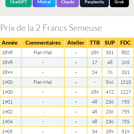
ChatGPT
Mistral
Claude
Perplexity
Grok
Prix de la 2 Francs Semeuse
Année
Commentaires
Atelier
TTB
SUP
FDC
1898
Flan Mat
-
189
331
802
1898
-
-
17
48
265
1899
-
-
24
76
331
1900
Flan Mat
-
-
566
1510
1900
-
-
189
472
1227
1901
-
-
48
236
755
1902
-
-
48
236
755
1904
-
-
48
236
755
1905
-
-
34
189
519