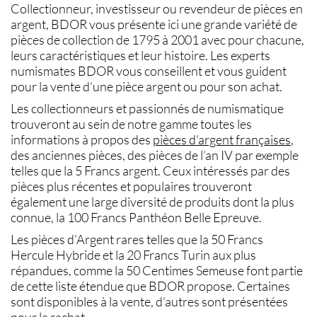
Collectionneur, investisseur ou revendeur de
pièces en
argent
,
BDOR
vous présente ici une grande variété de
pièces de collection
de 1795 à 2001 avec pour chacune,
leurs caractéristiques et leur histoire. Les experts
numismates BDOR
vous conseillent et vous guident
pour la
vente d’une pièce argent
ou pour son
achat
.
Les collectionneurs et passionnés de
numismatique
trouveront au sein de notre gamme toutes les
informations à propos des
pièces d'argent françaises
,
des
anciennes pièces
, des
pièces de l’an IV
par exemple
telles que la
5 Francs argent
. Ceux intéressés par des
pièces
plus récentes et populaires trouveront
également une large diversité de produits dont la plus
connue, la
100 Francs Panthéon Belle Epreuve.
Les
pièces d’Argent rares
telles que la
50 Francs
Hercule Hybride
et la
20 Francs Turin
aux plus
répandues, comme la
50 Centimes Semeuse
font partie
de cette liste étendue que BDOR propose. Certaines
sont disponibles à la
vente
, d’autres sont présentées
pour le
rachat
.