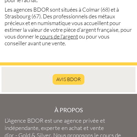
Les agences BDOR sont situées à
Colmar (68)
et à
Strasbourg (67)
. Des professionnels des métaux
précieux et en numismatique vous accueillent pour
estimer la
valeur de votre pièce d’argent française,
pour
vous donner le
cours de l'argent
ou pour vous
conseiller avant une
vente
.
AVIS BDOR
À PROPOS
L’Agence BDOR
est une agence privée et
indépendante, experte en
achat et vente
d’or
-
Gold
&
Silver
. Nous proposons le
cours de