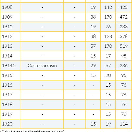
1908
-
-
19
142
425
1909
-
-
38
170
472
1910
-
-
19
76
283
1912
-
-
38
123
378
1913
-
-
57
170
519
1914
-
-
15
17
95
1914C
Castelsarrasin
-
29
67
236
1915
-
-
15
20
95
1916
-
-
-
15
76
1917
-
-
-
15
76
1918
-
-
-
15
76
1919
-
-
-
15
76
1920
-
-
15
19
114
(Prix à titre indicatif et en euros)