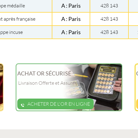
ppe médaille
A : Paris
428 143
t après française
A : Paris
428 143
appe incuse
A : Paris
428 143
ACHAT OR SÉCURISÉ
Livraison Offerte et Assurée
ACHETER DE L'OR EN LIGNE