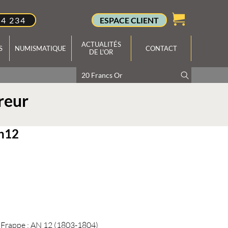
34 234
ESPACE CLIENT
ACTUALITÉS
S
NUMISMATIQUE
CONTACT
DE L'OR
reur
An12
Frappe :
AN 12 (1803-1804)