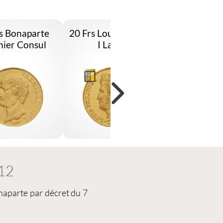
s Bonaparte
20 Frs Louis Philippe
20 Frs Napol
ier Consul
I Lauré
An13 A
12
onaparte par décret du 7