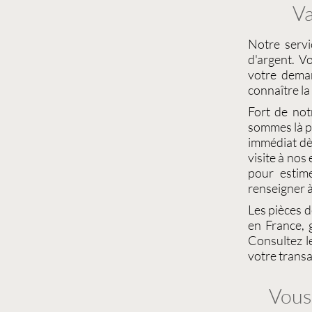
Va
Notre serv
d'argent
. V
votre dema
connaître la
Fort de not
sommes là po
immédiat dè
visite à nos
pour estim
renseigner à
Les
pièces 
en France, 
Consultez 
votre transa
Vous 