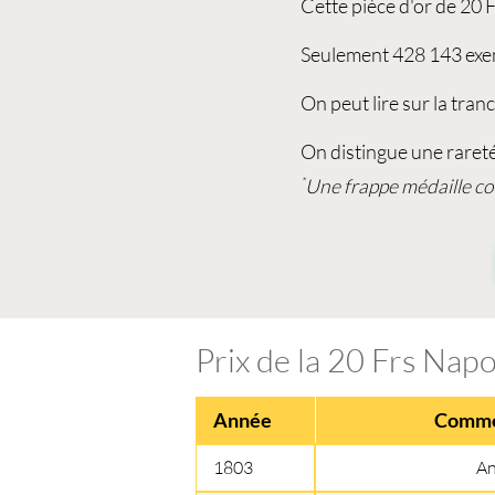
Cette
pièce d'or de 20 
Seulement 428 143 exem
On peut lire sur la tr
On distingue une rareté
Une frappe médaille co
*
Prix de la 20 Frs Na
Année
Comme
1803
An