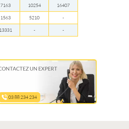
7163
10254
16407
1563
5210
-
13331
-
-
CONTACTEZ UN EXPERT
03 88 234 234