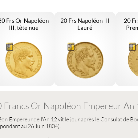
20 Frs Or Napoléon
20 Frs Napoléon III
20 Fr
III, tête nue
Lauré
Prem
 Francs Or Napoléon Empereur An 
éon Empereur
de l'
An 12
vit le jour après le Consulat de B
spondant au 26 Juin 1804).