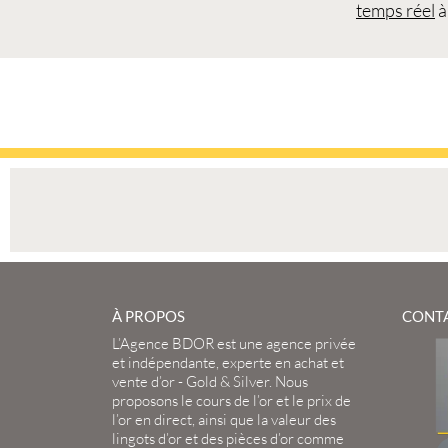
temps réel
à
À PROPOS
CONT
L’Agence BDOR
est une agence privée
et indépendante, experte en
achat et
vente d’or
-
Gold
&
Silver
. Nous
proposons le
cours de l’or
et le
prix de
l’or en direct
, ainsi que la
valeur des
lingots d’or
et des
pièces d’or
comme