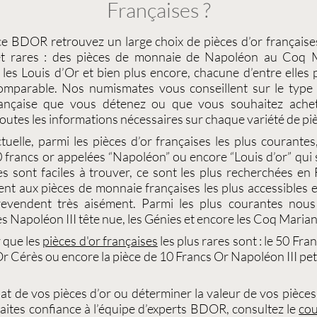
Françaises ?
ce
BDOR
retrouvez un large choix de
pièces d’or française
t rares : des
pièces de monnaie de Napoléon
au
Coq M
 les
Louis d’Or
et bien plus encore, chacune d’entre elles
ncomparable. Nos
numismates
vous conseillent sur le typ
ançaise
que vous détenez ou que vous souhaitez achete
outes les informations nécessaires sur chaque variété de
piè
ctuelle, parmi les
pièces d’or françaises
les plus courantes,
 francs or
appelées “
Napoléon
” ou encore “
Louis d’or
” qui
les sont faciles à trouver, ce sont les plus recherchées en 
ent aux
pièces de monnaie françaises
les plus accessibles 
revendent très aisément. Parmi les plus courantes nou
es
Napoléon III tête nue
, les
Génies
et encore les
Coq Maria
r que les
pièces d'or françaises
les plus rares sont : le
50 Fran
Or Cérès
ou encore la pièce de
10 Francs Or Napoléon III pet
at de vos pièces d’or
ou déterminer la valeur de vos
pièces
 faites confiance à l’équipe d’experts BDOR, consultez le
cou