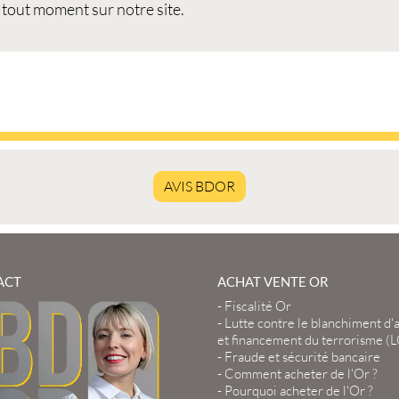
 tout moment sur notre site.
AVIS BDOR
ACT
ACHAT VENTE OR
-
Fiscalité Or
-
Lutte contre le blanchiment d'
et financement du terrorisme (
-
Fraude et sécurité bancaire
-
Comment acheter de l'Or ?
-
Pourquoi acheter de l'Or ?