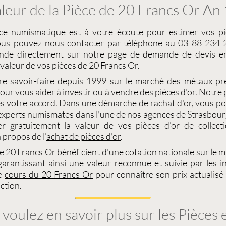
leur de la Pièce de 20 Francs Or An
ice
numismatique
est à votre écoute pour
estimer vos pi
ous pouvez nous contacter par téléphone au 03 88 234 2
nde directement sur notre page de demande de devis en
valeur de vos pièces de 20 Francs Or
.
re savoir-faire depuis 1999 sur le
marché des métaux pr
ur vous aider à investir ou à
vendre des pièces d'or
. Notre
s votre accord. Dans une démarche de
rachat d'or
, vous p
 experts
numismates
dans l'une de nos agences de
Strasbour
er gratuitement la
valeur de vos pièces d’or de collect
 propos de l’
achat de pièces d'or
.
de 20 Francs Or
bénéficient d'une
cotation
nationale sur le
m
garantissant ainsi une valeur reconnue et suivie par les in
le
cours du 20 Francs Or
pour connaître son prix actualisé 
ction.
voulez en savoir plus sur les Pièces