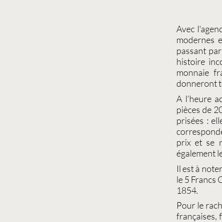
Avec l'agen
modernes e
passant par
histoire i
monnaie fr
donneront t
A l’heure a
pièces de 20
prisées : el
correspond
prix et se 
également l
Il est à note
le
5 Francs 
1854
.
Pour le
rach
françaises
,