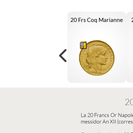
20 Frs Coq Marianne
20
La
20 Francs Or
Napol
messidor An XII (corre