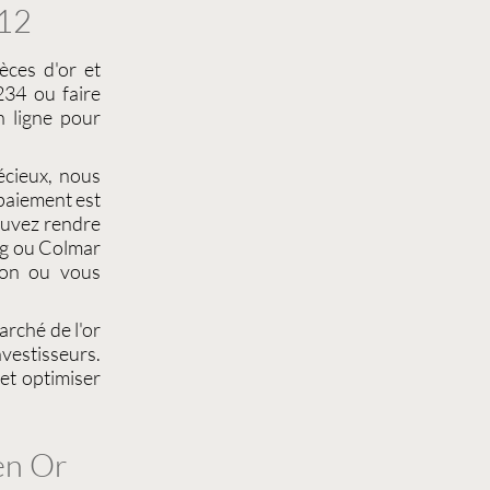
 12
èces d'or et
34 ou faire
 ligne pour
écieux
, nous
 paiement est
ouvez rendre
g
ou
Colmar
ion
ou vous
arché de l'or
vestisseurs.
et optimiser
 en Or