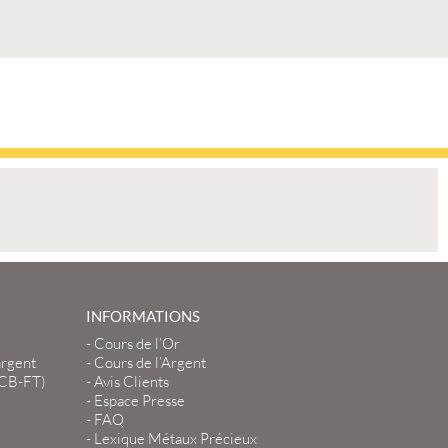
INFORMATIONS
-
Cours de l’Or
argent
-
Cours de l’Argent
LCB-FT)
-
Avis Clients
-
Espace Presse
-
FAQ
-
Lexique Métaux Précieux