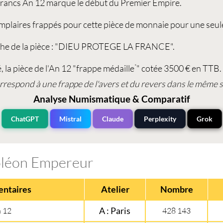
Francs An 12
marque le début du Premier Empire.
plaires frappés pour cette
pièce de monnaie
pour une seul
anche de la pièce : "DIEU PROTEGE LA FRANCE".
, la
pièce de l'An 12
"frappe médaille
" cotée 3500 € en TTB.
*
rrespond à une frappe de l'avers et du revers dans le même s
Analyse Numismatique & Comparatif
ChatGPT
Mistral
Claude
Perplexity
Grok
poléon Empereur
ntaires
Atelier
Nombre
 12
A : Paris
428 143