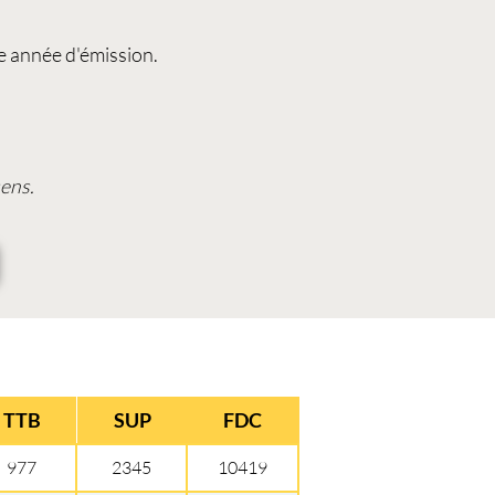
e année d'émission.
ens.
TTB
SUP
FDC
977
2345
10419