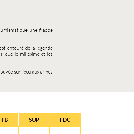
.
 numismatique une frappe
l est entouré de la légende
que le millésime et les
ppuyée sur l'écu aux armes
TTB
SUP
FDC
-
-
-