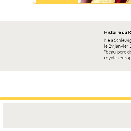
Histoire du R
Né à Schlewig
le 29 janvier
"beau-père de
royales euro