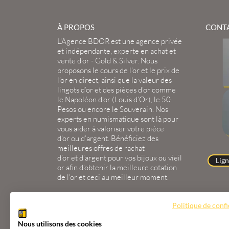
À PROPOS
CONT
L’Agence BDOR
est une agence privée
et indépendante, experte en
achat et
vente d’or
-
Gold
&
Silver
. Nous
proposons le
cours de l’or
et le
prix de
l’or en direct
, ainsi que la
valeur des
lingots d’or
et des
pièces d’or
comme
le
Napoléon d’or
(
Louis d’Or
), le
50
Pesos
ou encore le
Souverain
. Nos
experts en
numismatique
sont là pour
vous aider à valoriser votre
pièce
d’or
ou
d’argent
. Bénéficiez des
meilleures offres de
rachat
d’or
et
d’argent
pour vos
bijoux
ou
vieil
Lign
or
afin d’obtenir la
meilleure cotation
de l’or
et ceci au meilleur moment.
Politique de confi
AGENCE BDOR 67000 STRASBOURG
2 Rue
Nous utilisons des cookies