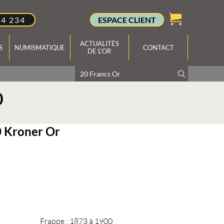
34 234
ESPACE CLIENT
ACTUALITÉS
S
NUMISMATIQUE
CONTACT
DE L'OR
0
0 Kroner Or
Frappe :
1873 à 1900