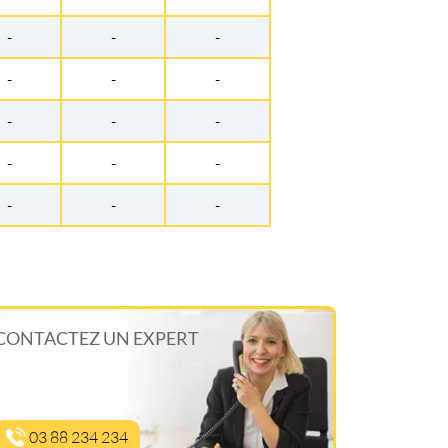
-
-
-
-
-
-
-
-
-
-
-
-
-
-
-
CONTACTEZ UN EXPERT
03 88 234 234