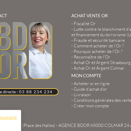
ACT
ACHAT VENTE OR
-
Fiscalité Or
-
Lutte contre le blanchiment d'
et financement du terrorisme (
-
Fraude et sécurité bancaire
-
Comment acheter de l'Or ?
-
Pourquoi acheter de l'Or ?
-
Reconnaître de l'Or
-
Achat Or et Argent Strasbourg
-
Achat Or et Argent Colmar
MON COMPTE
-
Acheter or en ligne
-
Guide d’achat d’or
e directe :
03 88 234 234
-
Livraison
-
Conditions générales des vent
-
Créer mon compte
dentialité
 du Travail (Place des Halles) -
AGENCE BDOR 68000 COLMAR
24 