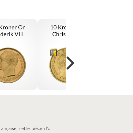
Kroner Or
10 Kroner Or
10 Couron
derik VIII
Christian IX
rançaise, cette
pièce d'or