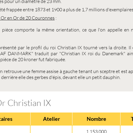
s pour un diamètre de 23 mm.
été frappée entre 1873 et 1900 a plus de 1,7 millions d'exemplaires
n Or en Or de
20 Couronnes
:
 la pièce comporte la même orientation, ce que l'on appelle en
présenté par le profil du roi Christian IX tourné vers la droite. I
 DANMARK" traduit par "Christian IX roi du Danemark" ainsi 
a pièce de 20 kroner fut fabriquée.
, on retrouve une femme assise à gauche tenant un sceptre et est a
errière elle des gerbes d'épis, devant elle un petit dauphin.
r Christian IX
aires
Atelier
Nombre
1 153 000