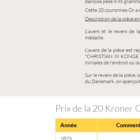
danoise
pèse 8,96 gramme
Cette
20 couronnes Or
a 
Description de la pièce e
L'avers et le revers de
médaille.
L'avers de la pièce est re
"CHRISTIAN IX KONGE AF
ininiales de l'endroit où l
Sur le revers de la pièce
du Danemark, on aperçoit d
Prix de la 20 Kroner O
Année
Comment
1873