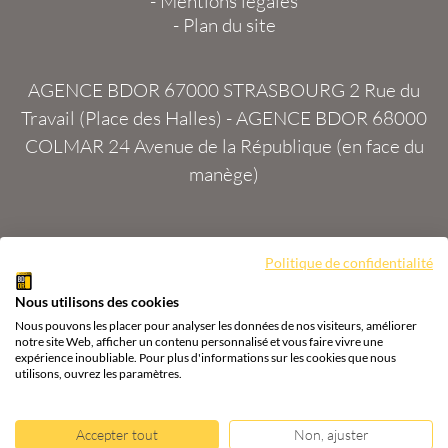
-
Mentions légales
-
Plan du site
AGENCE BDOR 67000 STRASBOURG
2 Rue du
Travail (Place des Halles) -
AGENCE BDOR 68000
COLMAR
24 Avenue de la République (en face du
manège)
Site :
2exVia
avec
Masteredit®
Politique de confidentialité
Nous utilisons des cookies
Tous droits réservés
Agence BDOR
®
Cours or, achat
Nous pouvons les placer pour analyser les données de nos visiteurs, améliorer
& vente or, argent
notre site Web, afficher un contenu personnalisé et vous faire vivre une
expérience inoubliable. Pour plus d'informations sur les cookies que nous
utilisons, ouvrez les paramètres.
Accepter tout
Non, ajuster