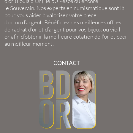
d’or
(
Louis d’Or
), le
50 Pesos
ou encore
le
Souverain
. Nos experts en
numismatique
sont là
pour vous aider à valoriser votre
pièce
d’or
ou
d’argent
. Bénéficiez des meilleures offres
de
rachat d’or
et
d’argent
pour vos
bijoux
ou
vieil
or
afin d’obtenir la
meilleure cotation de l’or
et ceci
au meilleur moment.
CONTACT