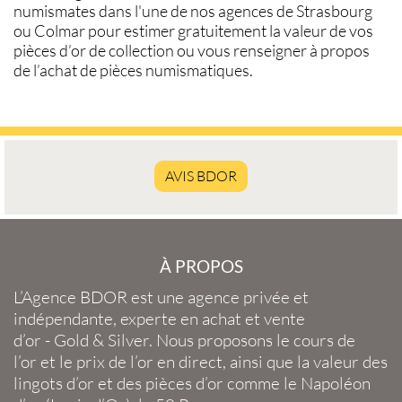
numismates
dans l'une de nos agences de
Strasbourg
ou
Colmar
pour estimer gratuitement la
valeur de vos
pièces d’or de collection
ou vous renseigner à propos
de l’
achat de pièces numismatiques
.
AVIS BDOR
À PROPOS
L’Agence BDOR
est une agence privée et
indépendante, experte en
achat et vente
d’or
-
Gold
&
Silver
. Nous proposons le
cours de
l’or
et le
prix de l’or en direct
, ainsi que la
valeur des
lingots d’or
et des
pièces d’or
comme le
Napoléon