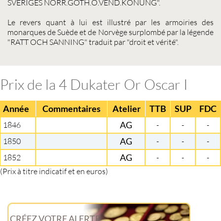
SVERIGES NORR.GOTH.O.VEND.KONUNG".
Le revers quant à lui est illustré par les armoiries des
monarques de Suède et de Norvège surplombé par la légende
"RATT OCH SANNING" traduit par "droit et vérité".
Prix de la 4 Dukater Or Oscar I
Année
Commentaires
Atelier
TTB
SUP
FDC
1846
AG
-
-
-
1850
AG
-
-
-
1852
AG
-
-
-
(Prix à titre indicatif et en euros)
CRÉEZ VOTRE ALERTE