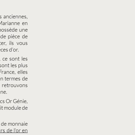
s
anciennes,
arianne
en
 possède une
e de
pièce de
r, ils vous
ces d’or.
 ce sont les
 sont les plus
France, elles
en termes de
s retrouvons
nne
.
cs Or Génie
,
it module de
 de monnaie
rs de l'or en