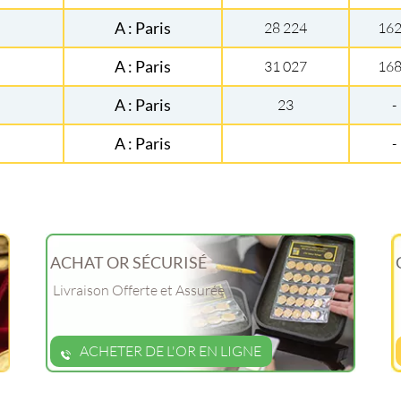
A : Paris
28 224
16
A : Paris
31 027
16
A : Paris
23
-
A : Paris
-
ACHAT OR SÉCURISÉ
Livraison Offerte et Assurée
ACHETER DE L'OR EN LIGNE