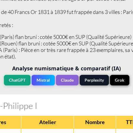
 de 40 Francs Or 1831 à 1839
fut frappée dans 3 villes : Pa
etés :
(Paris) flan bruni : cotée 5000€ en SUP (Qualité Supérieure)
(Rouen) flan bruni : cotée 5000€ en SUP (Qualité Supérieure
A
(Paris) : Pièce en or très rare frappée à 23 exemplaires, sa
n état).
Analyse numismatique & comparatif (IA)
ChatGPT
Mistral
Claude
Perplexity
Grok
-Philippe I
res
Atelier
Nombre
TT