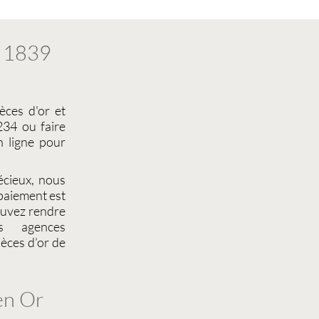
à 1839
èces d'or et
34 ou faire
 ligne pour
écieux
, nous
 paiement est
ouvez rendre
 agences
ièces d’or de
 en Or