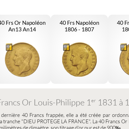
40 Frs Or Napoléon
40 Frs Napoléon
40 F
An13 An14
1806 - 1807
18
rancs Or Louis-Philippe 1
1831 à 
er
a dernière
40 Francs
frappée, elle a été créée par ordonn
r la tranche "DIEU PROTEGE LA FRANCE". La
40 Francs Or 
ilimètres de dimaètre, son titrage d'or pur est de 900‰.