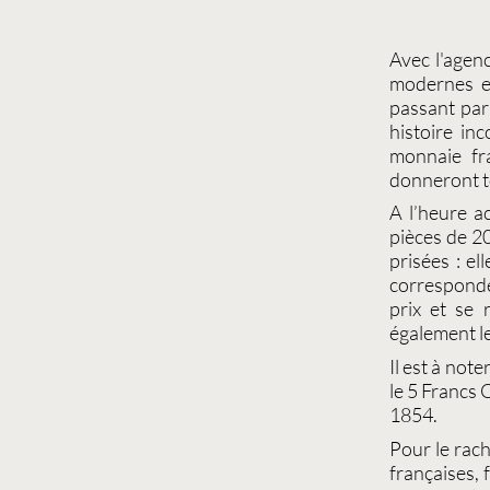
Avec l'agen
modernes e
passant par
histoire i
monnaie fr
donneront t
A l’heure a
pièces de 20
prisées : el
correspond
prix et se 
également l
Il est à note
le
5 Francs 
1854
.
Pour le
rach
françaises
,