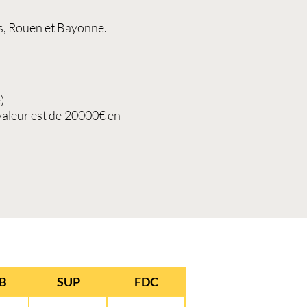
ris, Rouen et Bayonne.
)
 valeur est de 20000€ en
B
SUP
FDC