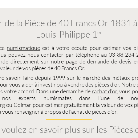
r de la Pièce de 40 Francs Or 1831 
Louis-Philippe 1
er
ice
numismatique
est à votre écoute pour
estimer vos pi
ous pouvez nous contacter par téléphone au 03 88 234 2
nde directement sur notre page de demande de devis en
valeur de vos pièces de 40 Francs Or
.
re savoir-faire depuis 1999 sur le
marché des métaux pr
ur vous aider à investir ou à
vendre des pièces d'or
. Notre
s votre accord. Dans une démarche de
rachat d'or
, vous p
à nos experts
numismates
dans l'une de nos
rg
ou
Colmar
pour estimer gratuitement la
valeur de vos p
 vous renseigner à propos de l’
achat de pièces d'or
.
voulez en savoir plus sur les Pièces