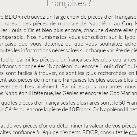
Françaises ?
ce
BDOR
retrouvez un large choix de
pièces d’or française
t rares : des
pièces de monnaie de Napoléon
au
Coq M
 les
Louis d’Or
et bien plus encore, chacune d’entre elles
ncomparable. Nos
numismates
vous conseillent sur le typ
ançaise
que vous détenez ou que vous souhaitez achete
outes les informations nécessaires sur chaque variété de
piè
ctuelle, parmi les
pièces d’or françaises
les plus courantes,
 francs or
appelées “
Napoléon
” ou encore “
Louis d’or
” qui
les sont faciles à trouver, ce sont les plus recherchées en 
ent aux
pièces de monnaie françaises
les plus accessibles 
revendent très aisément. Parmi les plus courantes nou
es
Napoléon III tête nue
, les
Génies
et encore les
Coq Maria
r que les
pièces d'or françaises
les plus rares sont : le
50 Fran
Or Cérès
ou encore la pièce de
10 Francs Or Napoléon III pet
at de vos pièces d’or
ou déterminer la valeur de vos
pièces
 faites confiance à l’équipe d’experts BDOR, consultez le
cou