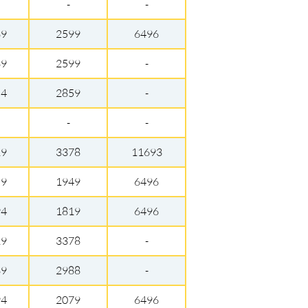
-
-
89
2599
6496
89
2599
-
54
2859
-
-
-
19
3378
11693
59
1949
6496
94
1819
6496
19
3378
-
89
2988
-
94
2079
6496