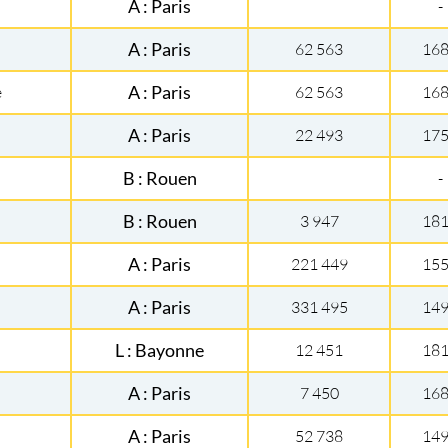
A : Paris
-
A : Paris
62 563
16
e
A : Paris
62 563
16
A : Paris
22 493
17
B : Rouen
-
B : Rouen
3 947
18
A : Paris
221 449
15
A : Paris
331 495
14
L : Bayonne
12 451
18
A : Paris
7 450
16
A : Paris
52 738
14