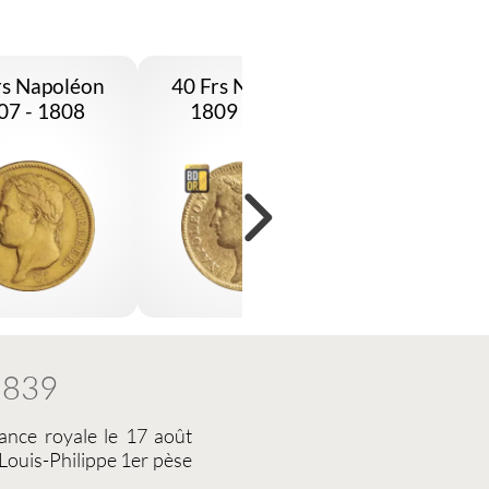
rs Napoléon
40 Frs Napoléon
40 Frs Loui
07 - 1808
1809 - 1813
1839
ance royale le 17 août
Louis-Philippe 1er
pèse