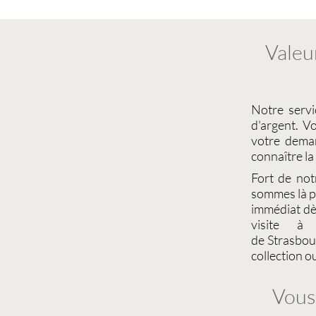
Valeu
Notre serv
d'argent
. V
votre dema
connaître la
Fort de not
sommes là po
immédiat dè
visite 
de
Strasbou
collection
ou
Vous 