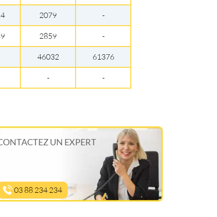
24
2079
-
89
2859
-
46032
61376
-
-
CONTACTEZ UN EXPERT
03 88 234 234