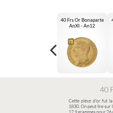
40 Frs Or Bonaparte
AnXI - An12
40 F
Cette
pièce d'or
fut l
1830. On peut lire su
12,9 grammes pour 26 m