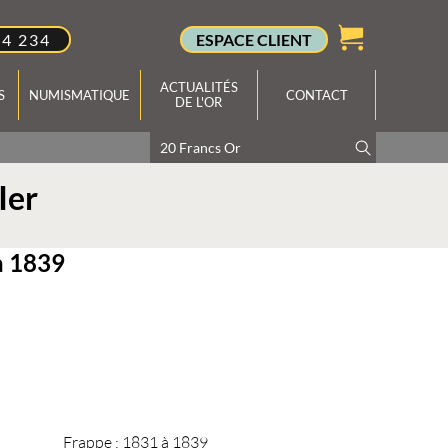
34 234
ESPACE CLIENT
ACTUALITÉS
S
NUMISMATIQUE
CONTACT
DE L'OR
Ier
à 1839
Frappe :
1831 à 1839