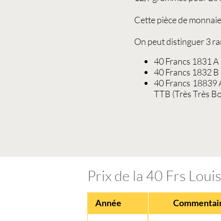
Cette
pièce de monnaie
On peut distinguer 3 rar
40 Francs 1831 A
40 Francs 1832 B
40 Francs 18839 
TTB (Très Très Bo
Prix de la 40 Frs Louis
Année
Commentai