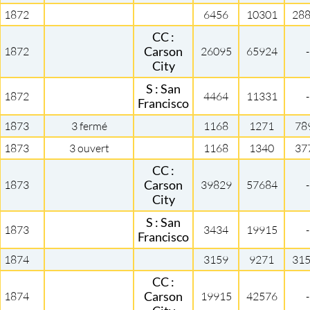
1872
6456
10301
28
CC :
1872
Carson
26095
65924
-
City
S : San
1872
4464
11331
-
Francisco
1873
3 fermé
1168
1271
78
1873
3 ouvert
1168
1340
37
CC :
1873
Carson
39829
57684
-
City
S : San
1873
3434
19915
-
Francisco
1874
3159
9271
31
CC :
1874
Carson
19915
42576
-