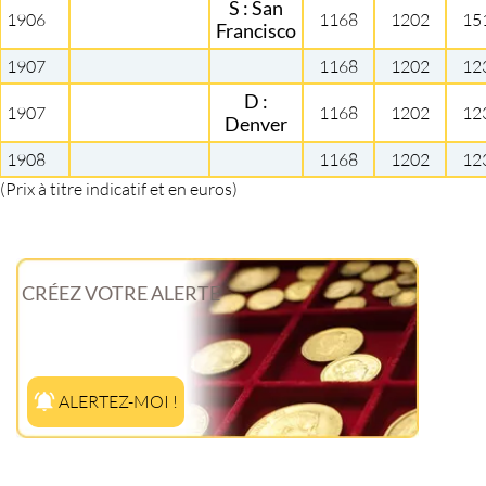
S : San
1906
1168
1202
15
Francisco
1907
1168
1202
12
D :
1907
1168
1202
12
Denver
1908
1168
1202
12
(Prix à titre indicatif et en euros)
CRÉEZ VOTRE ALERTE
ALERTEZ-MOI !