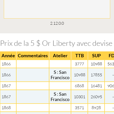
2.12.0.0
Prix de la 5 $ Or Liberty avec devise
Année
Commentaires
Atelier
TTB
SUP
F
1866
3777
10988
56
S : San
1866
10988
17855
-
Francisco
1867
6868
16481
90
S : San
1867
10301
26095
-
Francisco
1868
3571
8928
-