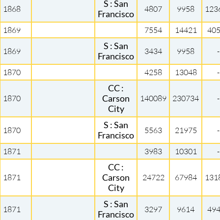
S : San
1868
4807
9958
123
Francisco
1869
7554
14421
40
S : San
1869
3434
9958
-
Francisco
1870
4258
13048
-
CC :
1870
Carson
140089
230734
-
City
S : San
1870
5563
21975
-
Francisco
1871
3983
10301
-
CC :
1871
Carson
24722
67984
131
City
S : San
1871
3297
9614
49
Francisco