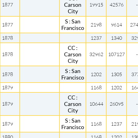
1877
Carson
19915
42576
-
City
S : San
1877
2198
9614
27
Francisco
1878
1237
1340
32
CC :
1878
Carson
32962
107127
-
City
S : San
1878
1202
1305
37
Francisco
1879
1168
1202
16
CC :
1879
Carson
10644
26095
-
City
S : San
1879
1168
1237
21
Francisco
1880
1168
1202
13