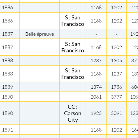
1886
1168
1202
12
S : San
1886
1168
1202
12
Francisco
1887
Belle épreuve
-
-
19
S : San
1887
1168
1202
12
Francisco
1888
1237
1305
37
S : San
1888
1168
1237
13
Francisco
1889
1374
1786
60
1890
2061
3777
10
CC :
1890
Carson
1923
3091
12
City
1891
1168
1202
16