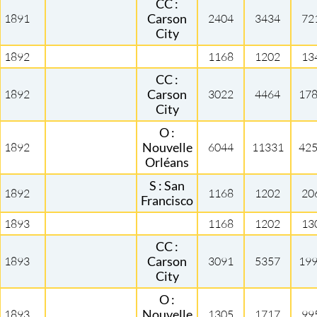
CC :
1891
Carson
2404
3434
72
City
1892
1168
1202
13
CC :
1892
Carson
3022
4464
17
City
O :
1892
Nouvelle
6044
11331
42
Orléans
S : San
1892
1168
1202
20
Francisco
1893
1168
1202
13
CC :
1893
Carson
3091
5357
19
City
O :
1893
Nouvelle
1305
1717
99