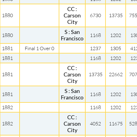
CC :
1880
Carson
6730
13735
75
City
S : San
1880
1168
1202
13
Francisco
1881
Final 1 Over 0
1237
1305
41
1881
1168
1202
12
CC :
1881
Carson
13735
22662
70
City
S : San
1881
1168
1202
13
Francisco
1882
1168
1202
12
CC :
1882
Carson
4052
11675
52
City