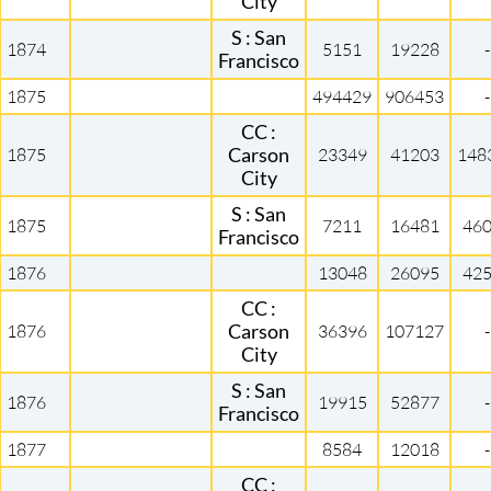
City
S : San
1874
5151
19228
-
Francisco
1875
494429
906453
-
CC :
1875
Carson
23349
41203
148
City
S : San
1875
7211
16481
46
Francisco
1876
13048
26095
42
CC :
1876
Carson
36396
107127
-
City
S : San
1876
19915
52877
-
Francisco
1877
8584
12018
-
CC :