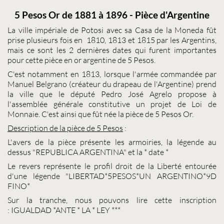
5 Pesos Or de 1881 à 1896 - Pièce d'Argentine
La ville impériale de Potosi avec sa Casa de la Moneda fût
prise plusieurs fois en 1810, 1813 et 1815 par les Argentins,
mais ce sont les 2 dernières dates qui furent importantes
pour cette
pièce en or argentine
de 5 Pesos.
C'est notamment en 1813, lorsque l'armée commandée par
Manuel Belgrano (créateur du drapeau de l'Argentine) prend
la ville que le député Pedro José Agrelo propose à
l'assemblée générale constitutive un projet de Loi de
Monnaie
. C'est ainsi que fût née la pièce de
5 Pesos Or
.
Description de la pièce de
5 Pesos
:
L'avers de la pièce présente les armoiries, la légende au
dessus "REPUBLICA ARGENTINA" et la * date *
Le revers représente le profil droit de la Liberté entourée
d'une légende "LIBERTAD*5PESOS*UN ARGENTINO*9D
FINO*
Sur la tranche, nous pouvons lire cette inscription
: IGUALDAD *ANTE * LA * LEY ***