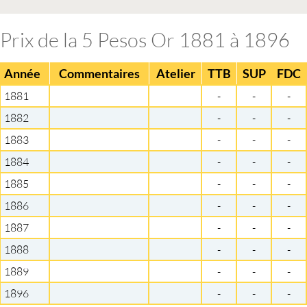
Prix de la 5 Pesos Or 1881 à 1896
Année
Commentaires
Atelier
TTB
SUP
FDC
1881
-
-
-
1882
-
-
-
1883
-
-
-
1884
-
-
-
1885
-
-
-
1886
-
-
-
1887
-
-
-
1888
-
-
-
1889
-
-
-
1896
-
-
-