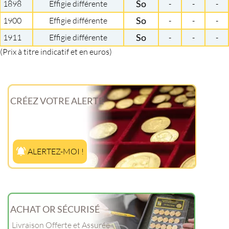
1898
Effigie différente
So
-
-
-
1900
Effigie différente
So
-
-
-
1911
Effigie différente
So
-
-
-
(Prix à titre indicatif et en euros)
CRÉEZ VOTRE ALERTE
ALERTEZ-MOI !
ACHAT OR SÉCURISÉ
Livraison Offerte et Assurée