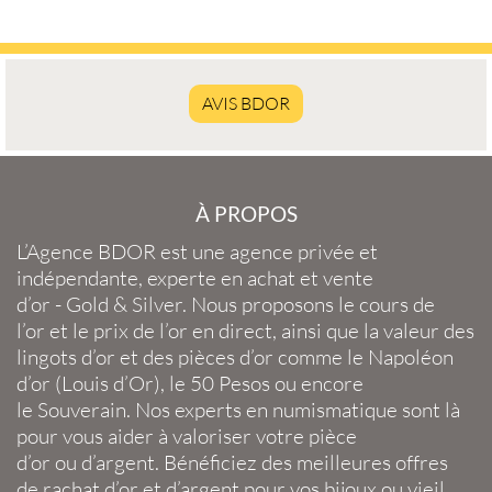
AVIS BDOR
À PROPOS
L’Agence BDOR
est une agence privée et
indépendante, experte en
achat et vente
d’or
-
Gold
&
Silver
. Nous proposons le
cours de
l’or
et le
prix de l’or en direct
, ainsi que la
valeur des
lingots d’or
et des
pièces d’or
comme le
Napoléon
d’or
(
Louis d’Or
), le
50 Pesos
ou encore
le
Souverain
. Nos experts en
numismatique
sont là
pour vous aider à valoriser votre
pièce
d’or
ou
d’argent
. Bénéficiez des meilleures offres
de
rachat d’or
et
d’argent
pour vos
bijoux
ou
vieil