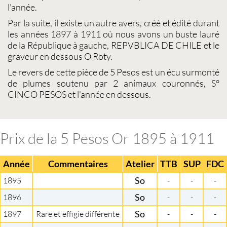
l'année.
Par la suite, il existe un autre avers, créé et édité durant
les années 1897 à 1911 où nous avons un buste lauré
de la République à gauche, REPVBLICA DE CHILE et le
graveur en dessous O Roty.
Le revers de cette pièce de
5 Pesos
est un écu surmonté
de plumes soutenu par 2 animaux couronnés, S°
CINCO PESOS et l'année en dessous.
Prix de la 5 Pesos Or 1895 à 1911
Année
Commentaires
Atelier
TTB
SUP
FDC
1895
So
-
-
-
1896
So
-
-
-
1897
Rare et effigie différente
So
-
-
-