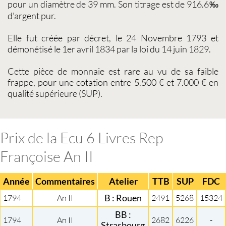
pour un diamètre de 39 mm. Son titrage est de 916.6‰
d'argent pur.
Elle fut créée par décret, le 24 Novembre 1793 et
démonétisé le 1er avril 1834 par la loi du 14 juin 1829.
Cette
pièce de monnaie
est rare au vu de sa faible
frappe, pour une cotation entre 5.500 € et 7.000 € en
qualité supérieure (SUP).
Prix de la Ecu 6 Livres Rep
Françoise An II
Année
Commentaires
Atelier
TTB
SUP
FDC
1794
An II
B : Rouen
2491
5268
15324
BB :
1794
An II
2682
6226
-
Strasbourg