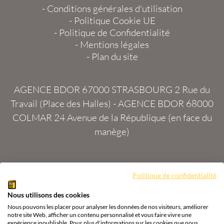
-
Conditions générales d'utilisation
-
Politique Cookie UE
-
Politique de Confidentialité
-
Mentions légales
-
Plan du site
AGENCE BDOR 67000 STRASBOURG
2 Rue du
Travail (Place des Halles) -
AGENCE BDOR 68000
COLMAR
24 Avenue de la République (en face du
manège)
Politique de confidentialité
Site :
2exVia
avec
Masteredit®
Nous utilisons des cookies
Tous droits réservés
Agence BDOR
®
Cours or, achat
Nous pouvons les placer pour analyser les données de nos visiteurs, améliorer
& vente or, argent
notre site Web, afficher un contenu personnalisé et vous faire vivre une
expérience inoubliable. Pour plus d'informations sur les cookies que nous