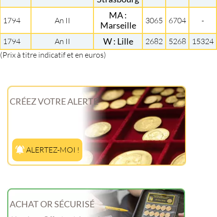
MA :
1794
An II
3065
6704
-
Marseille
1794
An II
W : Lille
2682
5268
15324
(Prix à titre indicatif et en euros)
CRÉEZ VOTRE ALERTE
ALERTEZ-MOI !
ACHAT OR SÉCURISÉ