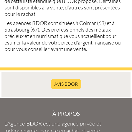
de cette liste étendue que BDOR propose. Certaines
sont disponibles à la
vente
, d’autres sont présentées
pour le
rachat
.
Les agences BDOR sont situées à
Colmar (68)
et à
Strasbourg (67)
. Des professionnels des métaux
précieux et en numismatique vous accueillent pour
estimer la
valeur de votre pièce d’argent française
ou
pour vous conseiller avant une
vente
.
AVIS BDOR
À PROPOS
L’Agence BDOR
est une agence privée et
indépendante, experte en
achat et vente