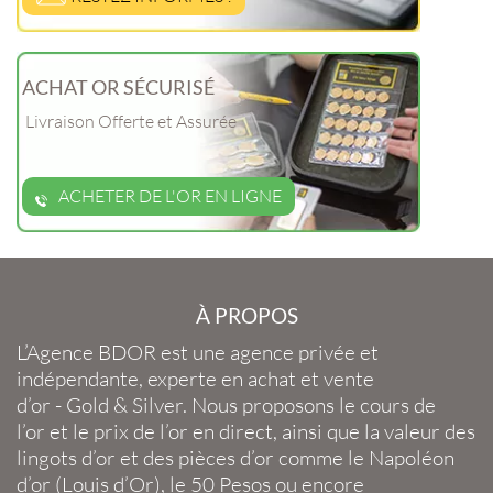
ACHAT OR SÉCURISÉ
Livraison Offerte et Assurée
ACHETER DE L'OR EN LIGNE
À PROPOS
L’Agence BDOR
est une agence privée et
indépendante, experte en
achat et vente
d’or
-
Gold
&
Silver
. Nous proposons le
cours de
l’or
et le
prix de l’or en direct
, ainsi que la
valeur des
lingots d’or
et des
pièces d’or
comme le
Napoléon
d’or
(
Louis d’Or
), le
50 Pesos
ou encore