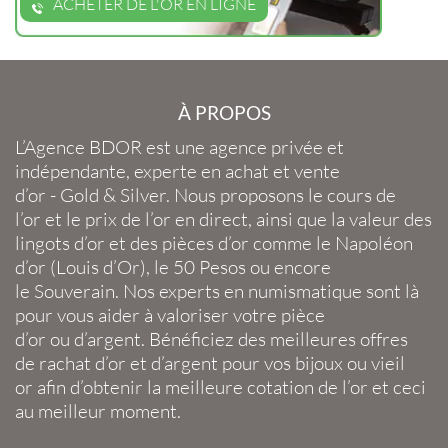
ACHETER DE L'OR EN LIGNE
À PROPOS
L’Agence BDOR
est une agence privée et
indépendante, experte en
achat et vente
d’or
-
Gold
&
Silver
. Nous proposons le
cours de
l’or
et le
prix de l’or en direct
, ainsi que la
valeur des
lingots d’or
et des
pièces d’or
comme le
Napoléon
d’or
(
Louis d’Or
), le
50 Pesos
ou encore
le
Souverain
. Nos experts en
numismatique
sont là
pour vous aider à valoriser votre
pièce
d’or
ou
d’argent
. Bénéficiez des meilleures offres
de
rachat d’or
et
d’argent
pour vos
bijoux
ou
vieil
or
afin d’obtenir la
meilleure cotation de l’or
et ceci
au meilleur moment.