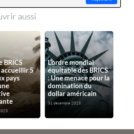
vrir aussi
ce BRICS
L'ordre mondial
accueillir 5
équitable des BRICS
x pays
: Une menace pour la
une
domination du
tive
dollar américain
sante
31 décembre 2023
2023