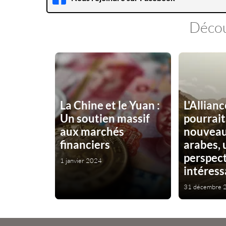
Décou
La Chine et le Yuan :
L'Allian
Un soutien massif
pourrait 
aux marchés
nouveau
financiers
arabes, 
perspec
1 janvier 2024
intéres
31 décembre 