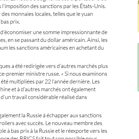
 l'imposition des sanctions par les États-Unis.
er des monnaies locales, telles que le yuan
bas prix.
nde d'économiser une somme impressionnante de
es, en se passant du dollar américain. Ainsi, les
m les sanctions américaines en achetant du
ques a été redirigée vers d'autres marchés plus
ce-premier ministre russe. « Si nous examinons
nt été multipliées par 22 l'année dernière. Les
Chine et à d'autres marchés ont également
d'un travail considérable réalisé dans
galement la Russie à échapper aux sanctions
étroliers avec succès. Le nouveau membre des
e à bas prix à la Russie et le réexporte vers les
ance des BRICS fait tout son possible pour