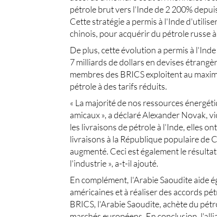
pétrole brut vers l'Inde de 2 200% depuis
Cette stratégie a permis à l'Inde d'utilis
chinois, pour acquérir du pétrole russe à 
De plus, cette évolution a permis à l'I
7 milliards de dollars en devises étrangèr
membres des BRICS exploitent au maximu
pétrole à des tarifs réduits.
« La majorité de nos ressources énergéti
amicaux », a déclaré Alexander Novak, vi
les livraisons de pétrole à l'Inde, elles o
livraisons à la République populaire de 
augmenté. Ceci est également le résultat 
l'industrie », a-t-il ajouté.
En complément, l'Arabie Saoudite aide é
américaines et à réaliser des accords p
BRICS, l'Arabie Saoudite, achète du pétrol
marchés européens. En conclusion, l'alli