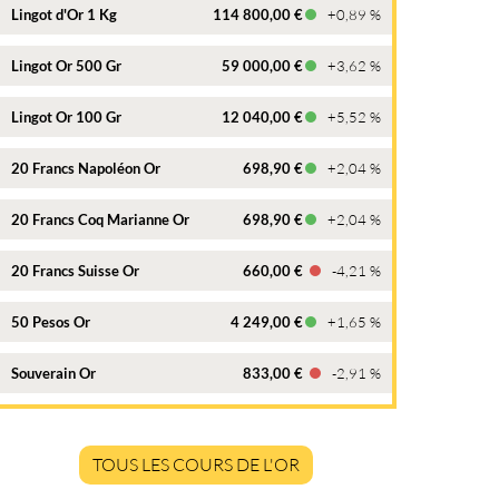
Lingot d'Or 1 Kg
114 800,00 €
+0,89 %
Lingot Or 500 Gr
59 000,00 €
+3,62 %
Lingot Or 100 Gr
12 040,00 €
+5,52 %
20 Francs Napoléon Or
698,90 €
+2,04 %
20 Francs Coq Marianne Or
698,90 €
+2,04 %
20 Francs Suisse Or
660,00 €
-4,21 %
50 Pesos Or
4 249,00 €
+1,65 %
Souverain Or
833,00 €
-2,91 %
TOUS LES COURS DE L'OR