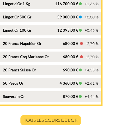
Lingot d'Or 1 Kg
116 700,00 €
+1,66 %
Lingot Or 500 Gr
59 000,00 €
+0,00 %
Lingot Or 100 Gr
12 095,00 €
+0,46 %
20 Francs Napoléon Or
680,00 €
-2,70 %
20 Francs Coq Marianne Or
680,00 €
-2,70 %
20 Francs Suisse Or
690,00 €
+4,55 %
50 Pesos Or
4 360,00 €
+2,61 %
Souverain Or
870,00 €
+4,44 %
TOUS LES COURS DE L'OR