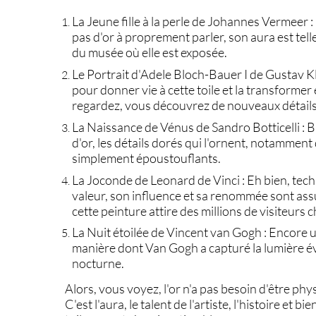
La Jeune fille à la perle
de
Johannes Vermeer
:
pas d'or à proprement parler, son aura est tel
du
musée
où elle est exposée.
Le Portrait d'Adele Bloch-Bauer I
de
Gustav K
pour donner vie à cette
toile
et la transformer 
regardez, vous découvrez de nouveaux détails, 
La Naissance de Vénus
de
Sandro Botticelli
: B
d'or, les détails dorés qui l'ornent, notamment
simplement époustouflants.
La Joconde
de
Leonard de Vinci
: Eh bien, tec
valeur, son influence et sa renommée sont as
cette
peinture
attire des millions de visiteurs
La Nuit étoilée
de
Vincent van Gogh
: Encore un
manière dont Van Gogh a capturé la lumière évo
nocturne.
Alors, vous voyez, l'or n'a pas besoin d'être 
C'est l'aura, le talent de l'
artiste
, l'histoire et b