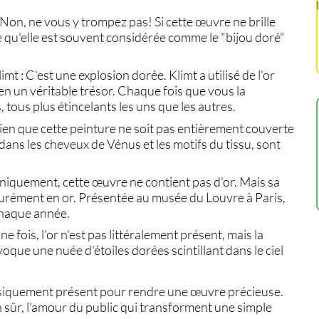
 Non, ne vous y trompez pas! Si cette œuvre ne brille
le qu'elle est souvent considérée comme le "bijou doré"
limt
: C'est une explosion dorée. Klimt a utilisé de l'or
en un véritable trésor. Chaque fois que vous la
tous plus étincelants les uns que les autres.
ien que cette
peinture
ne soit pas entièrement couverte
 dans les cheveux de Vénus et les motifs du tissu, sont
hniquement, cette œuvre ne contient pas d'or. Mais sa
surément en or. Présentée au
musée du Louvre
à
Paris
,
 chaque année.
e fois, l'or n'est pas littéralement présent, mais la
que une nuée d'étoiles dorées scintillant dans le ciel
physiquement présent pour rendre une œuvre précieuse.
ien sûr, l'amour du public qui transforment une simple