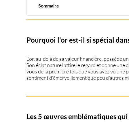
Sommaire
Pourquoi l'or est-il si spécial dans l'art ?
Les 5 œuvres emblématiques qui brillent d'or :
Finalement, l'or et l'art...
Pourquoi l'or est-il si spécial dans
L'or, au-delà de sa valeur financière, possède un
Son éclat naturel attire le regard et donne une
vous de la première fois que vous avez vu une
p
sentiment d'émerveillement que peu d'autres m
Les 5 œuvres emblématiques qui b