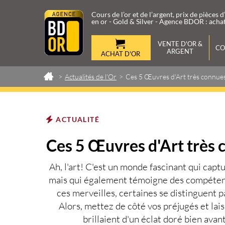
Cours de l’or et de l’argent, prix de pièces d
en or - Gold & Silver - Agence BDOR : achat
VENTE D'OR &
CO
ARGENT
ACHAT D'OR
>
Actualités de l'Or
>
Ces 5 Œuvres d'Art très connue
Rachat d
Les produits d'investissement O
'Or et d'Argent
Argent
Vendre vos Lingots
Vendre Pièces d'Or
Investissement Or & Argent
Rachat de Bijoux
ACTUALITÉ
Cours et Prix Lingots d
Rachat d'Or et d'Argent
Cours et Prix Pièces d'
Rachat Diamant
Ces 5 Œuvres d'Art très 
Cours et Prix Lingots d
Cours et Prix Pièces d'
Ah, l'
art
! C'est un monde fascinant qui capt
mais qui également témoigne des compéten
ces merveilles, certaines se distinguent pa
Alors, mettez de côté vos préjugés et lais
brillaient d'un éclat doré bien avan