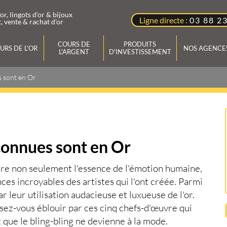
’or, lingots d’or & bijoux
Ligne directe :
03 88 2
, vente & rachat d’or
COURS DE
PRODUITS
URS DE L'OR
NOS AGENCE
L'ARGENT
D'INVESTISSEMENT
s sont en Or
r et
Vendre votre Or à l'Agence BDOR
Lingots et Pièces d'Or et d'Argent
Rachat d'Or
Cotation des produits
simple et rapide, en tout
discrétion et au meilleur prix du marché.
d'investissement Or et l'Argent : Lingots,
Les experts de l'Agence BDOR valorisent
Lingotins et les pièces boursables et
'Or
Or
vos bijoux, pièces et lingot d'or en toute
d'investissement.
connues sont en Or
'Argent
transparence. Notre expertise est offerte
Un Expert vous conseille
Argent
et sans engagement.
au
03.88.234.234
ure non seulement l'essence de l'émotion humaine,
ces incroyables des
artistes
qui l'ont créée. Parmi
r leur utilisation audacieuse et luxueuse de l'or.
sez-vous éblouir par ces cinq chefs-d'
œuvre
qui
t que le bling-bling ne devienne à la mode.