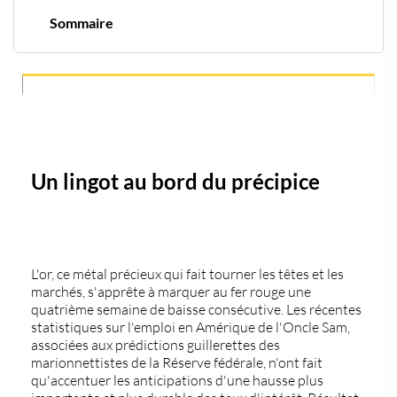
Sommaire
Un lingot au bord du précipice
Entre stabilité et déclin
Tensions sur l'emploi et l'économie
Le vent souffle vers la hausse des taux d'intérêt
Les acteurs du marché et les tensions internationales
Les autres métaux sur le ring
Un lingot au bord du précipice
L'or, ce métal précieux qui fait tourner les têtes et les
marchés, s'apprête à marquer au fer rouge une
quatrième semaine de baisse consécutive. Les récentes
statistiques sur l'emploi en Amérique de l'Oncle Sam,
associées aux prédictions guillerettes des
marionnettistes de la Réserve fédérale, n'ont fait
qu'accentuer les anticipations d'une hausse plus