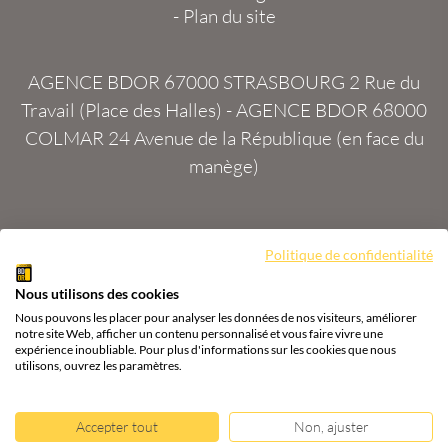
-
Plan du site
AGENCE BDOR 67000 STRASBOURG
2 Rue du
Travail (Place des Halles) -
AGENCE BDOR 68000
COLMAR
24 Avenue de la République (en face du
manège)
Site :
2exVia
avec
Masteredit®
Politique de confidentialité
Nous utilisons des cookies
Tous droits réservés
Agence BDOR
®
Cours or, achat
Nous pouvons les placer pour analyser les données de nos visiteurs, améliorer
& vente or, argent
notre site Web, afficher un contenu personnalisé et vous faire vivre une
expérience inoubliable. Pour plus d'informations sur les cookies que nous
utilisons, ouvrez les paramètres.
Accepter tout
Non, ajuster