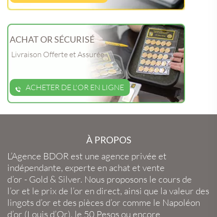
ACHAT OR SÉCURISÉ
Livraison Offerte et Assurée
ACHETER DE L'OR EN LIGNE
À PROPOS
L’Agence BDOR
est une agence privée et
indépendante, experte en
achat et vente
d’or
-
Gold
&
Silver
. Nous proposons le
cours de
l’or
et le
prix de l’or en direct
, ainsi que la
valeur des
lingots d’or
et des
pièces d’or
comme le
Napoléon
d’or
(
Louis d’Or
), le
50 Pesos
ou encore