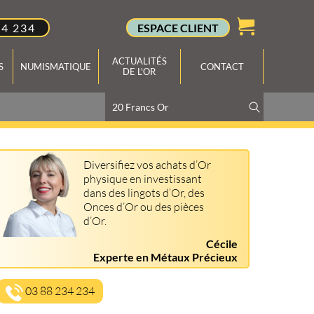
34 234
ESPACE CLIENT
ACTUALITÉS
S
NUMISMATIQUE
CONTACT
DE L'OR
Diversifiez vos achats d’Or
physique en investissant
dans des lingots d’Or, des
Onces d’Or ou des pièces
d’Or.
Cécile
Experte en Métaux Précieux
03 88 234 234