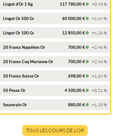
Lingot d'Or 1 Kg
117 780,00 €
+0,93 %
Lingot Or 500 Gr
60 000,00 €
+1,69 %
Lingot Or 100 Gr
12 850,00 €
+6,24 %
20 Francs Napoléon Or
700,00 €
+2,94 %
20 Francs Coq Marianne Or
700,00 €
+2,94 %
20 Francs Suisse Or
698,00 €
+1,16 %
50 Pesos Or
4 500,00 €
+3,21 %
Souverain Or
880,00 €
+1,15 %
TOUS LES COURS DE L'OR