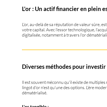
L'or en 2023 : Un choix judicieux ?
Fiscalité et recommandations
L'or : Un actif financier en plein e
Pièces d'or : Un investissement judicieux ?
L'or papier : Une alternative moderne
Lingots d'or : Une option tangible
L'or, au-delà de sa réputation de valeur sûre, e
votre capital. Avec l'essor technologique, l'acq
digitalisée, notamment à travers l'or dématérial
Diverses méthodes pour investir 
Il est souvent méconnu qu'il existe de multiples 
lingot d'or n'est qu'une des options. L'ère moder
dématérialisé.
L'or tangible :