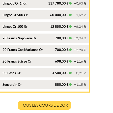
Lingot d'Or 1 Kg
117 780,00 €
+0,93 %
Lingot Or 500 Gr
60 000,00 €
+1,69 %
Lingot Or 100 Gr
12 850,00 €
+6,24 %
20 Francs Napoléon Or
700,00 €
+2,94 %
20 Francs Coq Marianne Or
700,00 €
+2,94 %
20 Francs Suisse Or
698,00 €
+1,16 %
50 Pesos Or
4 500,00 €
+3,21 %
Souverain Or
880,00 €
+1,15 %
TOUS LES COURS DE L'OR