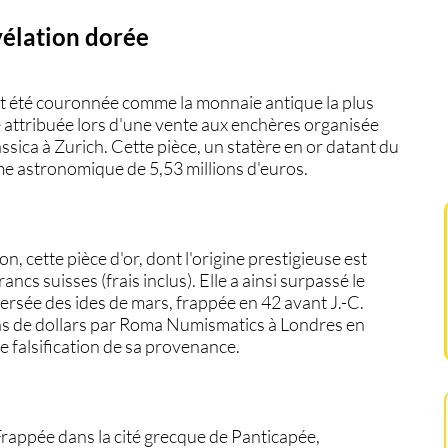
vélation dorée
nt été couronnée comme la monnaie antique la plus
é attribuée lors d'une vente aux enchères organisée
sica à Zurich. Cette pièce, un statère en or datant du
mme astronomique de 5,53 millions d'euros.
on, cette pièce d'or, dont l'origine prestigieuse est
ancs suisses (frais inclus). Elle a ainsi surpassé le
rsée des ides de mars, frappée en 42 avant J.-C.
ons de dollars par Roma Numismatics à Londres en
e falsification de sa provenance.
 Frappée dans la cité grecque de Panticapée,