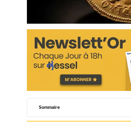
Sommaire
Le sommet des enchères : une révélation doré
L'essor du marché numismatique