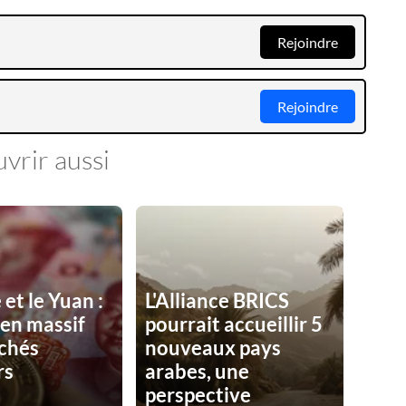
Rejoindre
Rejoindre
vrir aussi
 et le Yuan :
L'Alliance BRICS
en massif
pourrait accueillir 5
chés
nouveaux pays
rs
arabes, une
perspective