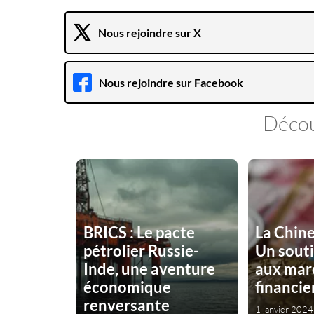
Nous rejoindre sur X
Nous rejoindre sur Facebook
Décou
BRICS : Le pacte
La Chine
pétrolier Russie-
Un souti
Inde, une aventure
aux mar
économique
financie
renversante
1 janvier 2024