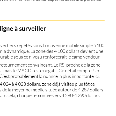
ligne à surveiller
 Les échecs répétés sous la moyenne mobile simple à 100
 la dynamique. La zone des 4 100 dollars devient une
durable sous ce niveau renforcerait le camp vendeur.
 retournement convaincant. Le RSI proche de la zone
, mais le MACD reste négatif. Ce détail compte. Un
’est probablement la nuance la plus importante ici.
4 024 à 4 023 dollars, zone déjà visitée plus tôt ce
us de la moyenne mobile située autour de 4 287 dollars
 Avant cela, chaque remontée vers 4 280-4 290 dollars