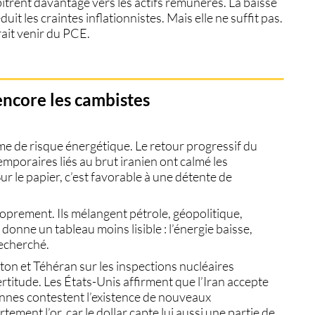
bitrent davantage vers les actifs rémunérés. La baisse
duit les craintes inflationnistes. Mais elle ne suffit pas.
ait venir du PCE.
 encore les cambistes
ime de risque énergétique. Le retour progressif du
temporaires liés au brut iranien ont calmé les
r le papier, c’est favorable à une détente de
oprement. Ils mélangent pétrole, géopolitique,
donne un tableau moins lisible : l’énergie baisse,
 recherché.
on et Téhéran sur les inspections nucléaires
rtitude. Les États-Unis affirment que l’Iran accepte
ennes contestent l’existence de nouveaux
ement l’or, car le dollar capte lui aussi une partie de