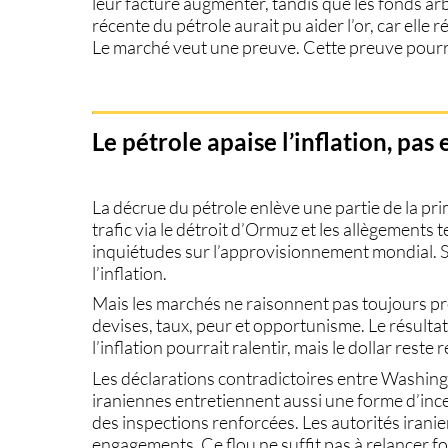
leur facture augmenter, tandis que les fonds ar
récente du pétrole aurait pu aider l’or, car elle ré
Le marché veut une preuve. Cette preuve pourr
Le pétrole apaise l’inflation, pas
La décrue du pétrole enlève une partie de la pr
trafic via le détroit d’Ormuz et les allègements 
inquiétudes sur l’approvisionnement mondial. Su
l’inflation.
Mais les marchés ne raisonnent pas toujours pr
devises, taux, peur et opportunisme. Le résultat 
l’inflation pourrait ralentir, mais le dollar reste
Les déclarations contradictoires entre Washingt
iraniennes entretiennent aussi une forme d’ince
des inspections renforcées. Les autorités irani
engagements. Ce flou ne suffit pas à relancer fort