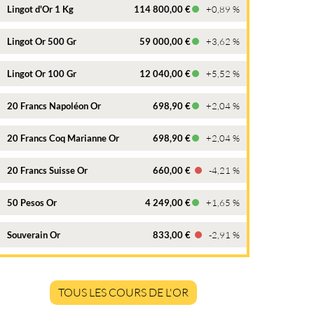
Lingot d'Or 1 Kg
114 800,00 €
+0,89 %
Lingot Or 500 Gr
59 000,00 €
+3,62 %
Lingot Or 100 Gr
12 040,00 €
+5,52 %
20 Francs Napoléon Or
698,90 €
+2,04 %
20 Francs Coq Marianne Or
698,90 €
+2,04 %
20 Francs Suisse Or
660,00 €
-4,21 %
50 Pesos Or
4 249,00 €
+1,65 %
Souverain Or
833,00 €
-2,91 %
TOUS LES COURS DE L'OR