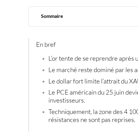
Sommaire
L’or rebondit, mais la fed garde le marché sous
Le dollar profite d’une fed plus dure que prévu
Le pétrole apaise l’inflation, pas encore les ca
Le seuil des 4100 dollars reste la ligne à survei
En bref
Métaux précieux et débancarisation de l’épar
L’or tente de se reprendre après 
Le marché reste dominé par les an
Le dollar fort limite l’attrait du
Le PCE américain du 25 juin devie
investisseurs.
Techniquement, la zone des 4 100 
résistances ne sont pas reprises.