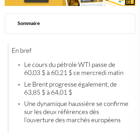
Sommaire
Une ouverture sous pression haussière
Le Brent suit la même trajectoire haussière
Une reprise fragile mais surveillée
En bref
Le
cours du pétrole WTI
passe de
60,03 $ à 60,21 $ ce mercredi matin
Le
Brent
progresse également, de
63,85 $ à 64,01 $
Une dynamique haussière se confirme
sur les deux références dès
l’ouverture des marchés européens