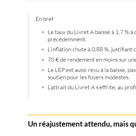
Une mesure justifiée par les besoins du logeme
Une perte concrète pour les détenteurs de Liv
LEP, LDDS, LDD : des ajustements à la chaîne
En bref
Vers une désaffection des placements traditio
Le taux du Livret A baisse à 1,7 %
à 
précédemment.
L’inflation chute à 0,88 %
, justifian
70 € de rendement en moins
sur une
Le
LEP est aussi revu à la baisse
, pa
soutien pour les foyers modestes.
L’attrait du Livret A s’effrite
, au pro
Un réajustement attendu, mais qu