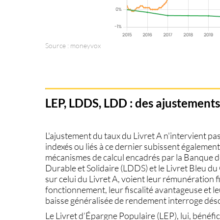
Source : moneyvox
LEP, LDDS, LDD : des ajustements
L'ajustement du
taux du Livret A
n'intervient pa
indexés ou liés à ce dernier subissent égalemen
mécanismes de calcul encadrés par la Banque de
Durable et Solidaire (LDDS)
et le
Livret Bleu
du 
sur celui du Livret A, voient leur rémunération f
fonctionnement, leur fiscalité avantageuse et le
baisse généralisée de rendement interroge désorm
Le
Livret d’Épargne Populaire (LEP)
, lui, bénéf