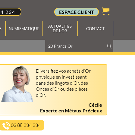
34 234
ESPACE CLIENT
ACTUALITÉS
S
NUMISMATIQUE
CONTACT
DE L'OR
Diversifiez vos achats d’Or
physique en investissant
dans des lingots d’Or, des
Onces d’Or ou des pièces
d’Or.
Cécile
Experte en Métaux Précieux
03 88 234 234