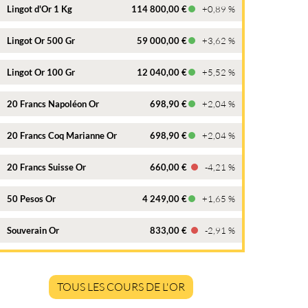
Lingot d'Or 1 Kg
114 800,00 €
+0,89 %
Lingot Or 500 Gr
59 000,00 €
+3,62 %
Lingot Or 100 Gr
12 040,00 €
+5,52 %
20 Francs Napoléon Or
698,90 €
+2,04 %
20 Francs Coq Marianne Or
698,90 €
+2,04 %
20 Francs Suisse Or
660,00 €
-4,21 %
50 Pesos Or
4 249,00 €
+1,65 %
Souverain Or
833,00 €
-2,91 %
TOUS LES COURS DE L'OR