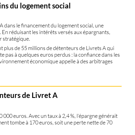
ins du logement social
t A dans le financement du logement social
, une
. En réduisant les intérêts versés aux épargnants,
r stratégique.
nt
plus de 55 millions de détenteurs de Livrets A
qui
imite pas à quelques euros perdus :
la confiance dans les
nvironnement économique appelle à des arbitrages
nteurs de Livret A
0 000 euros
. Avec un taux à
2,4 %
, l’épargne générait
ement tombe à
170 euros
, soit une perte nette de
70