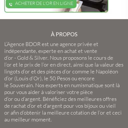
ACHETER DE L'OR EN LIGNE
À PROPOS
L’Agence BDOR
est une agence privée et
indépendante, experte en
achat et vente
d’or
-
Gold
&
Silver
. Nous proposons le
cours de
l’or
et le
prix de l’or en direct
, ainsi que la
valeur des
lingots d’or
et des
pièces d’or
comme le
Napoléon
d’or
(
Louis d’Or
), le
50 Pesos
ou encore
le
Souverain
. Nos experts en
numismatique
sont là
pour vous aider à valoriser votre
pièce
d’or
ou
d’argent
. Bénéficiez des meilleures offres
de
rachat d’or
et
d’argent
pour vos
bijoux
ou
vieil
or
afin d’obtenir la
meilleure cotation de l’or
et ceci
au meilleur moment.