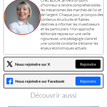
Chez
BDOR
, je mets un point
d’honneur à rendre compréhensibles
les mécanismes des
marchés de l’or et
de l’argent
. Chaque jour, je conçois des
contenus structurés et fiables,
destinés à informer les
investisseurs
et les
particuliers
. Mon approche
éditoriale repose sur une veille
rigoureuse, une pédagogie claire et
une volonté constante d’éclairer les
enjeux économiques actuels
.
Nous rejoindre sur X
Rejoindre
Nous rejoindre sur Facebook
Rejoindre
Découvrir aussi