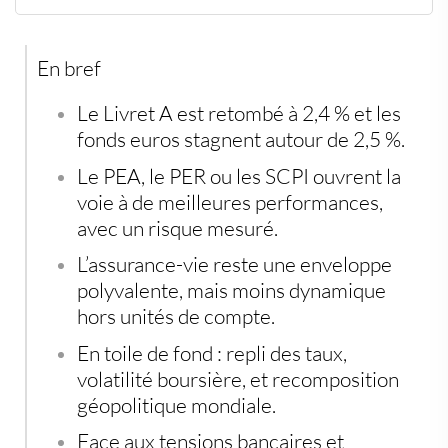
Livrets réglementés : un rendement en repli, mais
toujours utile
Assurance-vie : des rendements stables, mais bridés
En bref
PEA : investir en actions dans un cadre fiscal allégé
PER : construire sa retraite et optimiser sa fiscalité
SCPI : accès mutualisé à l’immobilier
Le
Livret A
est retombé à
2,4 %
et les
Or physique : valeur refuge en temps de crise
fonds euros stagnent autour de
2,5 %
.
Le
PEA
, le
PER
ou les
SCPI
ouvrent la
voie à de meilleures performances,
avec un risque mesuré.
L’
assurance-vie
reste une enveloppe
polyvalente, mais moins dynamique
hors unités de compte.
En toile de fond :
repli des taux
,
volatilité boursière
, et
recomposition
géopolitique mondiale
.
Face aux tensions bancaires et