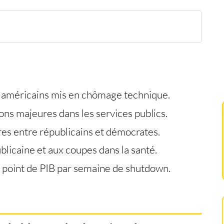
budgétaire plonge l’administration dans l’impasse
s et trafic aérien menacés
lement du système de santé
miques mesurables
et soutient l’or
 américains mis en chômage technique.
ions majeures dans les services publics.
es entre républicains et démocrates.
blicaine et aux coupes dans la santé.
 point de PIB par semaine de shutdown.