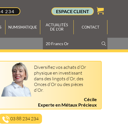
34 234
ESPACE CLIENT
ACTUALITÉS
S
NUMISMATIQUE
CONTACT
DE L'OR
Diversifiez vos achats d’Or
physique en investissant
dans des lingots d’Or, des
Onces d’Or ou des pièces
d’Or.
Cécile
Experte en Métaux Précieux
03 88 234 234