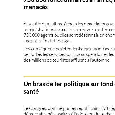
menacés
À la suite d’un ultime échec des négociations a
administrations de
mettre en œuvre une ferme
750 000 agents publics
sont désormais en
chôm
jusqu'à la fin du blocage.
Les conséquences s'étendent déjà aux
infrastr
perturbé
, les
services sociaux suspendus
, et le
des millions de touristes affluent à l’automne.
Un bras de fer politique sur fo
santé
Le
Congrès
, dominé par les républicains (53 siè
démocrates nécessaires
à l’adoption du budget.