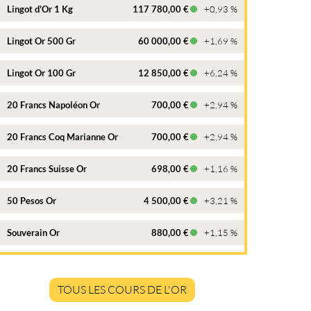
Lingot d'Or 1 Kg
117 780,00 €
+0,93 %
Lingot Or 500 Gr
60 000,00 €
+1,69 %
Lingot Or 100 Gr
12 850,00 €
+6,24 %
20 Francs Napoléon Or
700,00 €
+2,94 %
20 Francs Coq Marianne Or
700,00 €
+2,94 %
20 Francs Suisse Or
698,00 €
+1,16 %
50 Pesos Or
4 500,00 €
+3,21 %
Souverain Or
880,00 €
+1,15 %
TOUS LES COURS DE L'OR