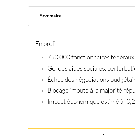
Sommaire
Shutdown fédéral aux États-Unis : le blocage 
750 000 fonctionnaires à l’arrêt, aides sociale
Un bras de fer politique sur fond de démantè
Une impasse politique sans horizon clair
En bref
Un choc budgétaire aux conséquences écono
Un climat d’incertitude qui agite les marchés… 
750 000 fonctionnaires fédéraux
Gel des aides sociales, perturbat
Échec des négociations budgétair
Blocage imputé à la majorité répu
Impact économique estimé à -0,2