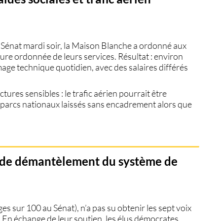
u Sénat mardi soir, la Maison Blanche a ordonné aux
ture ordonnée
de leurs services. Résultat : environ
age technique quotidien
, avec des salaires différés
uctures sensibles
:
le trafic aérien pourrait être
s
parcs nationaux laissés sans encadrement
alors que
nd de démantèlement du système de
ges sur 100 au Sénat), n’a pas su obtenir les
sept voix
 En échange de leur soutien, les élus démocrates