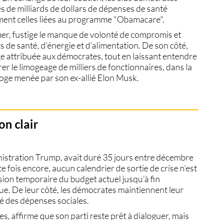
s de milliards de dollars
de dépenses de santé
ment celles liées au programme "Obamacare".
r, fustige le
manque de volonté de compromis
et
ts de santé, d’énergie et d’alimentation
. De son côté,
 attribuée aux démocrates, tout en laissant entendre
er le limogeage de milliers de fonctionnaires
, dans la
Doge menée par son ex-allié Elon Musk.
on clair
istration Trump, avait duré
35 jours entre décembre
te fois encore,
aucun calendrier de sortie de crise n’est
sion temporaire du budget actuel jusqu’à fin
gue. De leur côté, les démocrates maintiennent leur
é des dépenses sociales
.
, affirme que son parti reste prêt à dialoguer, mais