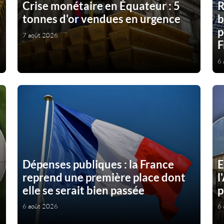
Crise monétaire en Équateur : 5
R
tonnes d'or vendues en urgence
b
p
7 août 2026
F
6 
Dépenses publiques : la France
E
reprend une première place dont
l
elle se serait bien passée
p
6 août 2026
6 