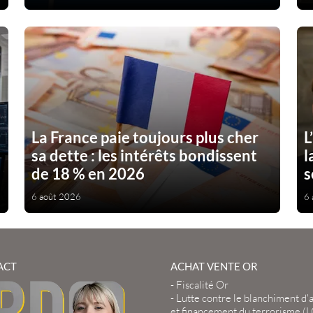
La France paie toujours plus cher
L
sa dette : les intérêts bondissent
l
de 18 % en 2026
s
6 août 2026
6 
ACT
ACHAT VENTE OR
-
Fiscalité Or
-
Lutte contre le blanchiment d'
et financement du terrorisme (