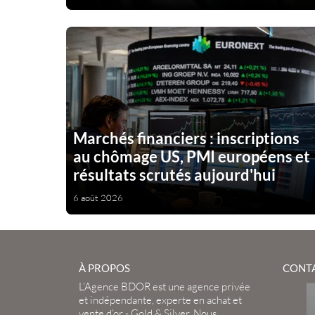
Marchés financiers : inscriptions
au chômage US, PMI européens et
résultats scrutés aujourd'hui
6 août 2026
À PROPOS
CONT
L’Agence BDOR
est une agence privée
et indépendante, experte en
achat et
vente d’or
-
Gold
&
Silver
. Nous