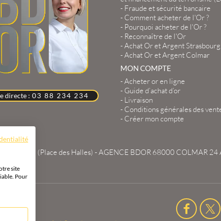
-
Fraude et sécurité bancaire
-
Comment acheter de l'Or ?
-
Pourquoi acheter de l'Or ?
-
Reconnaître de l'Or
-
Achat Or et Argent Strasbourg
-
Achat Or et Argent Colmar
MON COMPTE
-
Acheter or en ligne
-
Guide d’achat d’or
e directe :
03 88 234 234
-
Livraison
-
Conditions générales des vent
-
Créer mon compte
dentialité
 du Travail (Place des Halles) -
AGENCE BDOR 68000 COLMAR
24 
tre site
iable. Pour