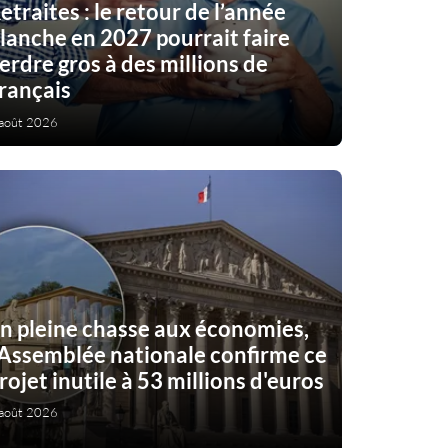
etraites : le retour de l’année
lanche en 2027 pourrait faire
erdre gros à des millions de
rançais
août 2026
n pleine chasse aux économies,
'Assemblée nationale confirme ce
rojet inutile à 53 millions d'euros
août 2026