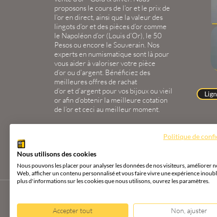
proposons le
cours de l’or
et le
prix de
l’or en direct
, ainsi que la
valeur des
lingots d’or
et des
pièces d’or
comme
le
Napoléon d’or
(
Louis d’Or
), le
50
Pesos
ou encore le
Souverain
. Nos
experts en
numismatique
sont là pour
vous aider à valoriser votre
pièce
d’or
ou
d’argent
. Bénéficiez des
meilleures offres de
rachat
d’or
et
d’argent
pour vos
bijoux
ou
vieil
Lign
or
afin d’obtenir la
meilleure cotation
de l’or
et ceci au meilleur moment.
Politique de confi
AGENCE BDOR 67000 STRASBOURG
2 Rue
Nous utilisons des cookies
Nous pouvons les placer pour analyser les données de nos visiteurs, améliorer no
Web, afficher un contenu personnalisé et vous faire vivre une expérience inoubl
plus d'informations sur les cookies que nous utilisons, ouvrez les paramètres.
Site :
2exVia
avec
Masteredit®
Accepter tout
Non, ajuster