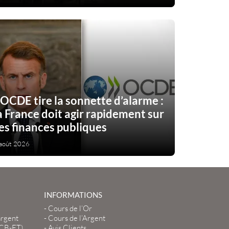
’OCDE tire la sonnette d’alarme :
a France doit agir rapidement sur
es finances publiques
août 2026
INFORMATIONS
-
Cours de l’Or
argent
-
Cours de l’Argent
LCB-FT)
-
Avis Clients