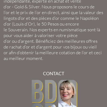
indépendante, experte en
achat et vente
d’or
-
Gold
&
Silver
. Nous proposons le
cours de
l’or
et le
prix de l’or en direct
, ainsi que la
valeur des
lingots d’or
et des
pièces d’or
comme le
Napoléon
d’or
(
Louis d’Or
), le
50 Pesos
ou encore
le
Souverain
. Nos experts en
numismatique
sont là
pour vous aider à valoriser votre
pièce
d’or
ou
d’argent
. Bénéficiez des meilleures offres
de
rachat d’or
et
d’argent
pour vos
bijoux
ou
vieil
or
afin d’obtenir la
meilleure cotation de l’or
et ceci
au meilleur moment.
CONTACT