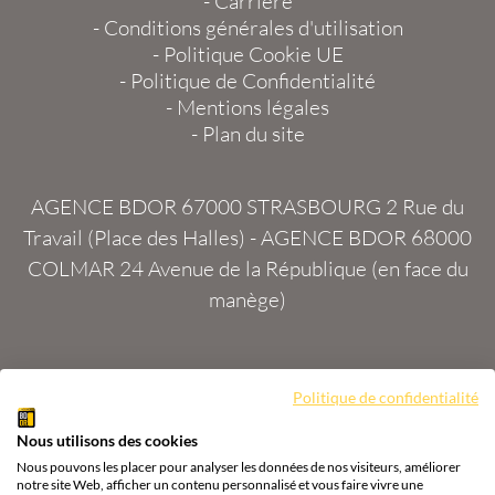
-
Carrière
-
Conditions générales d'utilisation
-
Politique Cookie UE
-
Politique de Confidentialité
-
Mentions légales
-
Plan du site
AGENCE BDOR 67000 STRASBOURG
2 Rue du
Travail (Place des Halles) -
AGENCE BDOR 68000
COLMAR
24 Avenue de la République (en face du
manège)
Site :
2exVia
avec
Masteredit®
Politique de confidentialité
Nous utilisons des cookies
Tous droits réservés
Agence BDOR
®
Cours or, achat
Nous pouvons les placer pour analyser les données de nos visiteurs, améliorer
& vente or, argent
notre site Web, afficher un contenu personnalisé et vous faire vivre une