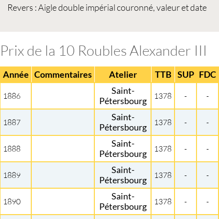
Revers : Aigle double impérial couronné, valeur et date
Prix de la 10 Roubles Alexander III
Année
Commentaires
Atelier
TTB
SUP
FDC
Saint-
1886
1378
-
-
Pétersbourg
Saint-
1887
1378
-
-
Pétersbourg
Saint-
1888
1378
-
-
Pétersbourg
Saint-
1889
1378
-
-
Pétersbourg
Saint-
1890
1378
-
-
Pétersbourg