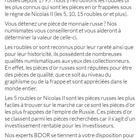
russes
depuis 1795 : nous y retrouvons les
roubles or
les plus connus qui sont les
pièces en or
frappées sous
le règne de Nicolas II (les
5, 10, 15 roubles or
et plus).
Vous détenez une
pièce de monnaie russe
? Nos
numismates
vous conseilleront et vous aideront à
déterminer la valeur de celle-ci.
Les
roubles or
sont reconnus pour leur rareté ainsi que
pour leur historicité, ils possèdent de nombreuses
qualités numismatiques aux yeux des collectionneurs.
En effet, les
pièces d’or russes
sont réputées pour être
des pièces de qualité, que ce soit au niveau du
graphisme ou de la frappe et sont appréciées dans le
monde entier.
Les
5 roubles or
Nicolas II sont les pièces russes les plus
faciles à trouver sur le marché car ce sont les
pièces d'or
les plus frappées de l'empire de Russie. Ces
pièces d’or
se classent parmi les pièces recherchées car il s’agit d’un
investissement rentable pour les investisseurs.
Nos experts BDOR se tiennent à votre disposition pour