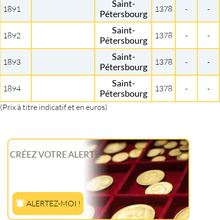
Saint-
1891
1378
-
-
Pétersbourg
Saint-
1892
1378
-
-
Pétersbourg
Saint-
1893
1378
-
-
Pétersbourg
Saint-
1894
1378
-
-
Pétersbourg
(Prix à titre indicatif et en euros)
CRÉEZ VOTRE ALERTE
ALERTEZ-MOI !