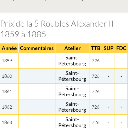
Prix de la 5 Roubles Alexander II
1859 à 1885
Année
Commentaires
Atelier
TTB
SUP
FDC
Saint-
1859
726
-
-
Pétersbourg
Saint-
1860
726
-
-
Pétersbourg
Saint-
1861
726
-
-
Pétersbourg
Saint-
1862
726
-
-
Pétersbourg
Saint-
1863
726
-
-
Pétersbourg