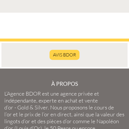
AVIS BDOR
À PROPOS
L’Agence BDOR
est une agence privée et
indépendante, experte en
achat et vente
d’or
-
Gold
&
Silver
. Nous proposons le
cours de
l’or
et le
prix de l’or en direct
, ainsi que la
valeur des
lingots d’or
et des
pièces d’or
comme le
Napoléon
d’or
(
Louis d’Or
), le
50 Pesos
ou encore