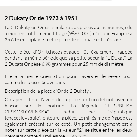
2 Dukaty Or de 1923 à 1951
La
2 Dukaty
en Or est similaire aux pièces autrichiennes, elle
a exactement le même titrage (986/1000) d'or pur. Frappée à
26 616 exemplaires, cette
pièce de monnaie
est très rare.
Cette
pièce d'Or
tchecoslovaque fût également frappée
pendant la même période que sa petite soeur la "1 Dukat". La
2 Ducats Or
pèse 6,98 grammes pour 25 mm de diamètre.
Elle a la même orientation pour l'avers et le revers tout
comme les pièces Souverains.
Description de la pièce d'Or de
2 Dukaty
:
On aperçoit sur l'avers de la pièce un lion debout avec un
blason sur la poitrine. La légende "REPUBLIKA
CESKOSLOVENSKA", traduit par "république
tchécoslovaquie", entoure la pièce. Le millésime de frappe est
également présent sur ce côté. Un petit changement est à
noter sur cette pièce car la valeur "2" se situe entre les deux
premiers chiffre du millésime, "19.2.37".