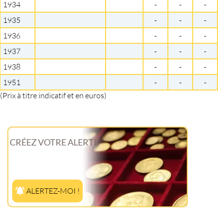
1934
-
-
-
1935
-
-
-
1936
-
-
-
1937
-
-
-
1938
-
-
-
1951
-
-
-
(Prix à titre indicatif et en euros)
CRÉEZ VOTRE ALERTE
ALERTEZ-MOI !