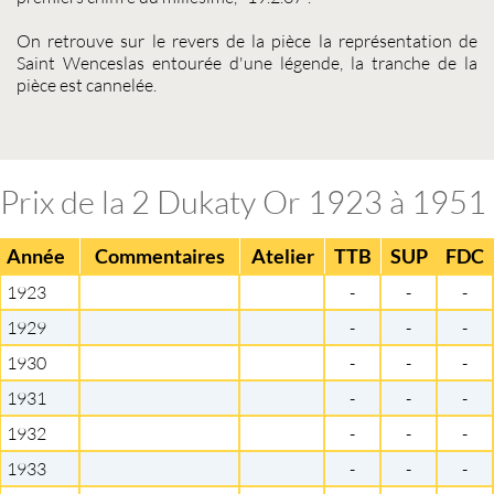
On retrouve sur le revers de la pièce la représentation de
Saint Wenceslas entourée d'une légende, la tranche de la
pièce est cannelée.
Prix de la 2 Dukaty Or 1923 à 1951
Année
Commentaires
Atelier
TTB
SUP
FDC
1923
-
-
-
1929
-
-
-
1930
-
-
-
1931
-
-
-
1932
-
-
-
1933
-
-
-