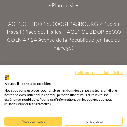
-
Plan du site
AGENCE BDOR 67000 STRASBOURG
2 Rue du
Travail (Place des Halles) -
AGENCE BDOR 68000
COLMAR
24 Avenue de la République (en face du
manège)
Politique de confidentialité
Site :
2exVia
avec
Masteredit®
Nous utilisons des cookies
Tous droits réservés
Agence BDOR
®
Cours or, achat
Nous pouvons les placer pour analyser les données de nos visiteurs, améliorer
& vente or, argent
notre site Web, afficher un contenu personnalisé et vous faire vivre une
expérience inoubliable. Pour plus d'informations sur les cookies que nous
utilisons, ouvrez les paramètres.
Accepter tout
Non, ajuster