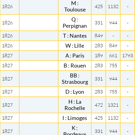
M :
1826
425
1132
-
Toulouse
Q :
1826
331
944
-
Perpignan
1826
T : Nantes
849
-
-
1826
W : Lille
283
849
-
1827
A : Paris
189
661
1793
1827
B : Rouen
283
755
-
BB :
1827
331
944
-
Strasbourg
1827
D : Lyon
283
755
-
H : La
1827
472
1321
-
Rochelle
1827
I : Limoges
425
1132
-
K :
1827
331
944
-
Bordeaux