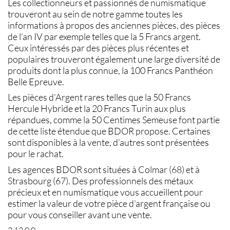
Les collectionneurs et passionnés de
numismatique
trouveront au sein de notre gamme toutes les
informations à propos des
anciennes pièces
, des
pièces
de l’an IV
par exemple telles que la
5 Francs argent
.
Ceux intéressés par des
pièces
plus récentes et
populaires trouveront également une large diversité de
produits dont la plus connue, la
100 Francs Panthéon
Belle Epreuve.
Les
pièces d’Argent rares
telles que la
50 Francs
Hercule Hybride
et la
20 Francs Turin
aux plus
répandues, comme la
50 Centimes Semeuse
font partie
de cette liste étendue que BDOR propose. Certaines
sont disponibles à la
vente
, d’autres sont présentées
pour le
rachat
.
Les agences BDOR sont situées à
Colmar (68)
et à
Strasbourg (67)
. Des professionnels des métaux
précieux et en numismatique vous accueillent pour
estimer la
valeur de votre pièce d’argent française
ou
pour vous conseiller avant une
vente
.
2.12.0.0