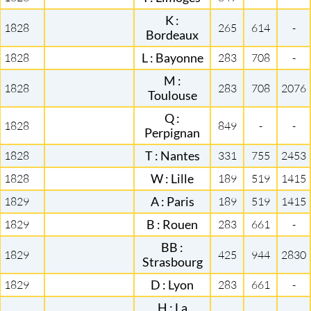
K :
1828
265
614
-
Bordeaux
1828
L : Bayonne
283
708
-
M :
1828
283
708
2076
Toulouse
Q :
1828
849
-
-
Perpignan
1828
T : Nantes
331
755
2453
1828
W : Lille
189
519
1415
1829
A : Paris
189
519
1415
1829
B : Rouen
283
661
-
BB :
1829
425
944
2830
Strasbourg
1829
D : Lyon
283
661
-
H : La