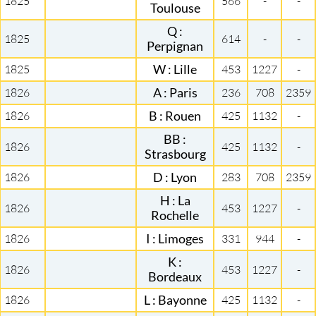
1825
566
-
-
Toulouse
Q :
1825
614
-
-
Perpignan
1825
W : Lille
453
1227
-
1826
A : Paris
236
708
2359
1826
B : Rouen
425
1132
-
BB :
1826
425
1132
-
Strasbourg
1826
D : Lyon
283
708
2359
H : La
1826
453
1227
-
Rochelle
1826
I : Limoges
331
944
-
K :
1826
453
1227
-
Bordeaux
1826
L : Bayonne
425
1132
-