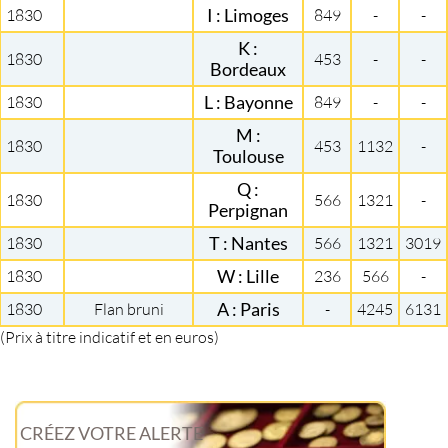
1830
I : Limoges
849
-
-
K :
1830
453
-
-
Bordeaux
1830
L : Bayonne
849
-
-
M :
1830
453
1132
-
Toulouse
Q :
1830
566
1321
-
Perpignan
1830
T : Nantes
566
1321
3019
1830
W : Lille
236
566
-
1830
Flan bruni
A : Paris
-
4245
6131
(Prix à titre indicatif et en euros)
CRÉEZ VOTRE ALERTE