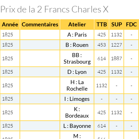
Prix de la 2 Francs Charles X
Année
Commentaires
Atelier
TTB
SUP
FDC
1825
A : Paris
425
1132
-
1825
B : Rouen
453
1227
-
BB :
1825
614
1887
-
Strasbourg
1825
D : Lyon
425
1132
-
H : La
1825
1132
-
-
Rochelle
1825
I : Limoges
-
-
-
K :
1825
425
1132
-
Bordeaux
1825
L : Bayonne
614
-
-
M :