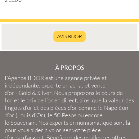
AVIS BDOR
À PROPOS
L’Agence BDOR
est une agence privée et
indépendante, experte en
achat et vente
d’or
-
Gold
&
Silver
. Nous proposons le
cours de
l’or
et le
prix de l’or en direct
, ainsi que la
valeur des
lingots d’or
et des
pièces d’or
comme le
Napoléon
d’or
(
Louis d’Or
), le
50 Pesos
ou encore
le
Souverain
. Nos experts en
numismatique
sont là
pour vous aider à valoriser votre
pièce
d’or
ou
d’argent
. Bénéficiez des meilleures offres