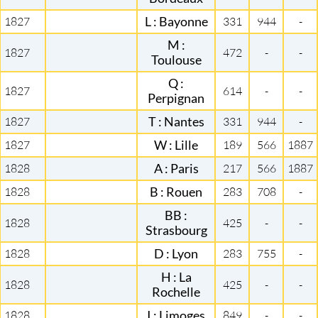
1827
L : Bayonne
331
944
-
M :
1827
472
-
-
Toulouse
Q :
1827
614
-
-
Perpignan
1827
T : Nantes
331
944
-
1827
W : Lille
189
566
1887
1828
A : Paris
217
566
1887
1828
B : Rouen
283
708
-
BB :
1828
425
-
-
Strasbourg
1828
D : Lyon
283
755
-
H : La
1828
425
-
-
Rochelle
1828
I : Limoges
849
-
-