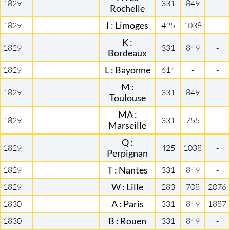
1829
331
849
-
Rochelle
1829
I : Limoges
425
1038
-
K :
1829
331
849
-
Bordeaux
1829
L : Bayonne
614
-
-
M :
1829
331
849
-
Toulouse
MA :
1829
331
755
-
Marseille
Q :
1829
425
1038
-
Perpignan
1829
T : Nantes
331
849
-
1829
W : Lille
283
708
2076
1830
A : Paris
331
849
1887
1830
B : Rouen
331
849
-