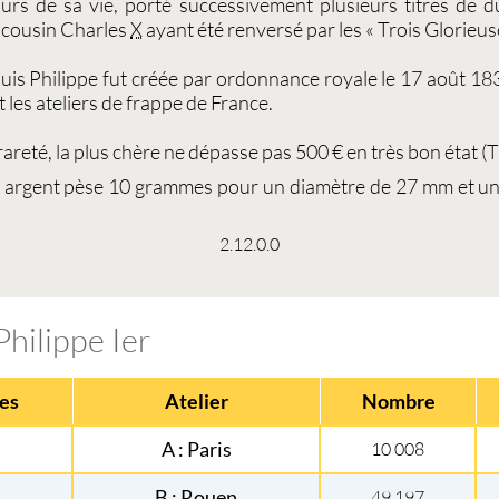
ours de sa vie, porté successivement plusieurs titres de d
 cousin
Charles
X
ayant été renversé par les « Trois Glorieuse
uis Philippe
fut créée par ordonnance royale le 17 août 18
les ateliers de frappe de France.
 rareté, la plus chère ne dépasse pas 500 € en très bon état (T
s argent
pèse 10 grammes pour un diamètre de 27 mm et un t
2.12.0.0
Philippe Ier
es
Atelier
Nombre
A : Paris
10 008
B : Rouen
49 197