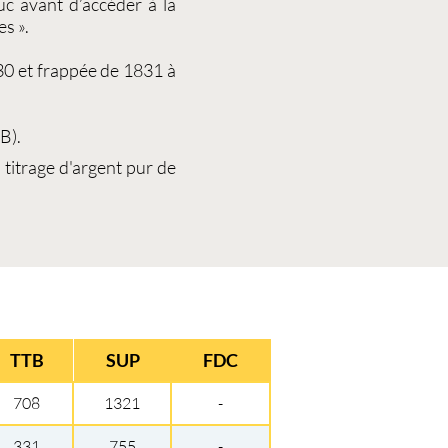
uc avant d’accéder à la
s ».
30 et frappée de 1831 à
B).
itrage d'argent pur de
TTB
SUP
FDC
708
1321
-
331
755
-