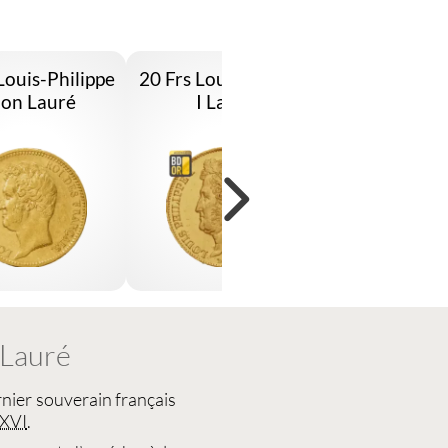
Louis-Philippe
20 Frs Louis Philippe
5 Frs Louis-
Non Lauré
I Lauré
Ier Tête L
Lauré
rnier souverain français
XVI
.