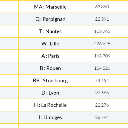
MA : Marseille
63 890
Q : Perpignan
22 391
T : Nantes
103 762
W : Lille
426 628
A : Paris
193 709
B : Rouen
104 526
BB : Strasbourg
74 154
D : Lyon
97 566
H : La Rochelle
22 276
I : Limoges
33 794