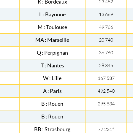
K : Bordeaux
23 482
L : Bayonne
13 669
M : Toulouse
49 766
MA : Marseille
20 740
Q : Perpignan
36 760
T : Nantes
28 345
W : Lille
167 537
A : Paris
492 540
B : Rouen
295 834
B : Rouen
BB : Strasbourg
77 231*