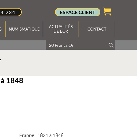
34 234
ESPACE CLIENT
ACTUALITÉS
S
NUMISMATIQUE
CONTACT
DE L'OR
r
 à 1848
Frappe :
1831 à 1848