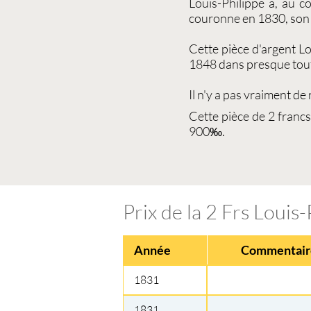
Louis-Philippe a, au c
couronne en 1830, son
Cette
pièce d'argent Lo
1848 dans presque tout 
Il n'y a pas vraiment de
Cette
pièce de 2 franc
900‰.
Prix de la 2 Frs Louis-
Année
Commentair
1831
1831