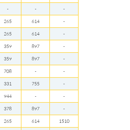
-
-
-
265
614
-
265
614
-
359
897
-
359
897
-
708
-
-
331
755
-
944
-
-
378
897
-
265
614
1510