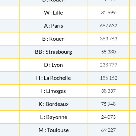
W : Lille
32 599
A : Paris
687 632
B : Rouen
383 763
BB : Strasbourg
55 380
D : Lyon
238 777
H : La Rochelle
186 162
I : Limoges
38 337
K : Bordeaux
75 948
L : Bayonne
24 073
M : Toulouse
69 227