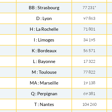
BB : Strasbourg
77 231*
D : Lyon
97 863
H : La Rochelle
71 801
I : Limoges
34 195
K : Bordeaux
56 571
L : Bayonne
17 322
M : Toulouse
77 822
MA : Marseille
19 138
Q : Perpignan
69 381
T : Nantes
104 260