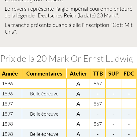
Le revers représente l'aigle impérial couronné entouré
de la légende "Deutsches Reich (la date) 20 Mark".
La tranche présente quand à elle l'inscription "Gott Mit
Uns".
Prix de la 20 Mark Or Ernst Ludwig
Année
Commentaires
Atelier
TTB
SUP
FDC
1896
A
867
-
-
1896
Belle épreuve
A
-
-
-
1897
A
867
-
-
1897
Belle épreuve
A
-
-
-
1898
A
867
-
-
1898
Belle épreuve
A
-
-
-